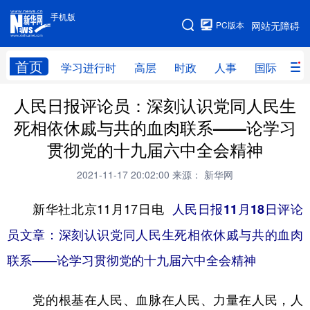
手机版
手机版
PC版本
网站无障碍
网站地图
首页
学习进行时
高层
时政
人事
国际
财
人民日报评论员：深刻认识党同人民生
学习进行时
高层
时政
人事
死相依休戚与共的血肉联系——论学习
国际
财经
网评
港澳
贯彻党的十九届六中全会精神
台湾
思客智库
全球连线
教育
2021-11-17 20:02:00
来源： 新华网
科技
科创
量子
体育
新华社北京11月17日电
人民日报11月18日评论
文化
书画
健康
军事
员文章：深刻认识党同人民生死相依休戚与共的血肉
访谈
视频
图片
政务
联系
——论学习贯彻党的十九届六中全会精神
法律
中央文件
金融
汽车
党的根基在人民、血脉在人民、力量在人民，人
食品
人居
信息化
数字经济