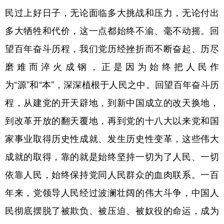
山东
河南
湖北
湖南
民过上好日子，无论面临多大挑战和压力，无论付出
广东
广西
海南
重庆
多大牺牲和代价，这一点都始终不渝、毫不动摇。回
四川
贵州
云南
西藏
望百年奋斗历程，我们党历经挫折而不断奋起、历尽
磨难而淬火成钢，正是因为始终把人民作
陕西
甘肃
青海
宁夏
为“源”和“本”，深深植根于人民之中。回望百年奋斗历
新疆
内蒙古
黑龙江
程，从建党的开天辟地，到新中国成立的改天换地，
到改革开放的翻天覆地，再到党的十八大以来党和国
多语种频道
家事业取得历史性成就、发生历史性变革，这些伟大
English
Español
Français
عربى
成就的取得，靠的就是始终坚持一切为了人民、一切
Русский язык
日本語
한국어
依靠人民，始终保持党同人民群众的血肉联系。一百
Deutsch
Português
年来，党领导人民经过波澜壮阔的伟大斗争，中国人
民彻底摆脱了被欺负、被压迫、被奴役的命运，成为