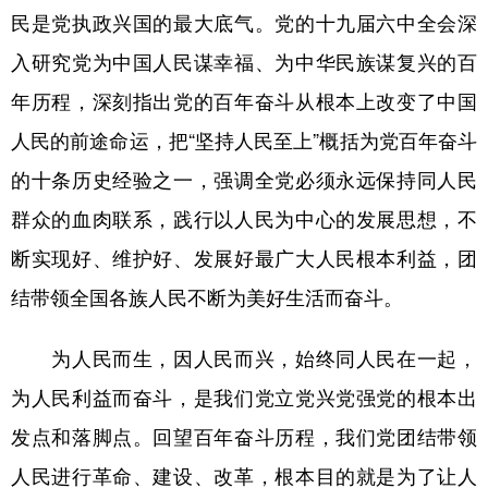
民是党执政兴国的最大底气。党的十九届六中全会深
学术中国
乡村振兴
银龄
溯源中国
入研究党为中国人民谋幸福、为中华民族谋复兴的百
城市
旅游
能源
会展
年历程，深刻指出党的百年奋斗从根本上改变了中国
彩票
娱乐
时尚
悦读
人民的前途命运，把“坚持人民至上”概括为党百年奋斗
的十条历史经验之一，强调全党必须永远保持同人民
公益
一带一路
亚太网
上市公司
群众的血肉联系，践行以人民为中心的发展思想，不
文化产业
断实现好、维护好、发展好最广大人民根本利益，团
结带领全国各族人民不断为美好生活而奋斗。
地方频道
为人民而生，因人民而兴，始终同人民在一起，
北京
天津
河北
山西
为人民利益而奋斗，是我们党立党兴党强党的根本出
辽宁
吉林
上海
江苏
发点和落脚点。回望百年奋斗历程，我们党团结带领
浙江
安徽
福建
江西
人民进行革命、建设、改革，根本目的就是为了让人