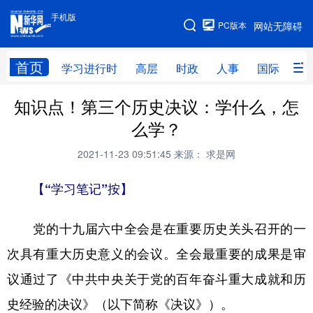
手机版
手机版
PC版本
网站无障碍
网站地图
首页
学习进行时
高层
时政
人事
国际
财
知识点！第三个历史决议：学什么，怎
学习进行时
高层
时政
人事
么学？
国际
财经
网评
港澳
2021-11-23 09:51:45
来源： 求是网
台湾
思客智库
全球连线
教育
【“学习笔记”按】
科技
科创
量子
体育
文化
书画
健康
军事
党的十九届六中全会是在重要历史关头召开的一
次具有重大历史意义的会议。全会最重要的成果是审
访谈
视频
图片
政务
议通过了《中共中央关于党的百年奋斗重大成就和历
法律
中央文件
金融
汽车
史经验的决议》（以下简称《决议》）。
食品
人居
信息化
数字经济