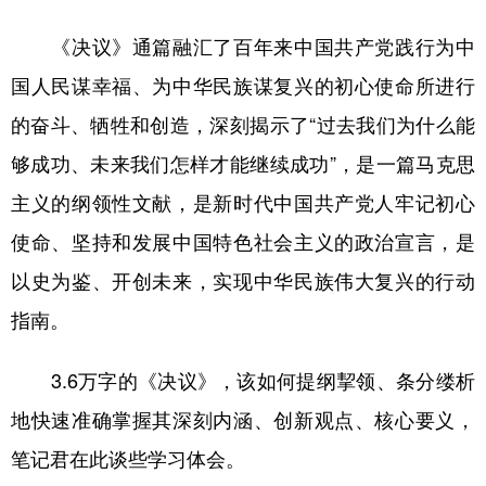
《决议》通篇融汇了百年来中国共产党践行为中
学术中国
乡村振兴
银龄
溯源中国
国人民谋幸福、为中华民族谋复兴的初心使命所进行
城市
旅游
能源
会展
的奋斗、牺牲和创造，深刻揭示了“过去我们为什么能
彩票
娱乐
时尚
悦读
够成功、未来我们怎样才能继续成功”，是一篇马克思
公益
一带一路
亚太网
上市公司
主义的纲领性文献，是新时代中国共产党人牢记初心
文化产业
使命、坚持和发展中国特色社会主义的政治宣言，是
以史为鉴、开创未来，实现中华民族伟大复兴的行动
地方频道
指南。
北京
天津
河北
山西
3.6万字的《决议》，该如何提纲挈领、条分缕析
辽宁
吉林
上海
江苏
地快速准确掌握其深刻内涵、创新观点、核心要义，
浙江
安徽
福建
江西
笔记君在此谈些学习体会。