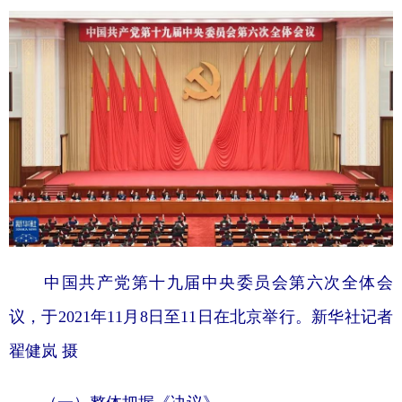
山东
河南
湖北
湖南
广东
广西
海南
重庆
四川
贵州
云南
西藏
陕西
甘肃
青海
宁夏
新疆
内蒙古
黑龙江
多语种频道
English
Español
Français
عربى
中国共产党第十九届中央委员会第六次全体会
Русский язык
日本語
한국어
议，于2021年11月8日至11日在北京举行。新华社记者
Deutsch
Português
翟健岚 摄
（一）整体把握《决议》