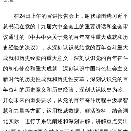
学术中国
乡村振兴
银龄
溯源中国
在24日上午的宣讲报告会上，谢伏瞻围绕习近平
城市
旅游
能源
会展
总书记在党的十九届六中全会上的重要讲话和全会审
议通过的《中共中央关于党的百年奋斗重大成就和历
彩票
娱乐
时尚
悦读
史经验的决议》，从深刻认识总结党的百年奋斗重大
公益
一带一路
亚太网
上市公司
成就和历史经验的重大意义，深刻认识党的百年奋斗
文化产业
的初心使命和重大成就，深刻认识中国特色社会主义
新时代的历史性成就和历史性变革，深刻认识党的百
地方频道
年奋斗的历史意义和历史经验，深刻认识以史为鉴、
北京
天津
河北
山西
开创未来的重要要求，从党的百年奋斗历程中汲取智
辽宁
吉林
上海
江苏
慧和力量等方面，运用权威数据、鲜活资料，结合湖
北实际，进行了系统阐述和深刻讲解，讲解重点突出
浙江
安徽
福建
江西