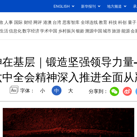
ENGLISH
新华报刊
地方频道
承
政
人事
国际
财经
网评
港澳
台湾
思客智库
全球连线
教育
科技
科创
量子
生活
信息化
数字经济
学术中国
乡村振兴
银龄
溯源中国
城市
旅游
能源
会
神在基层｜锻造坚强领导力量
六中全会精神深入推进全面从
字体：
小
中
大
分享到：