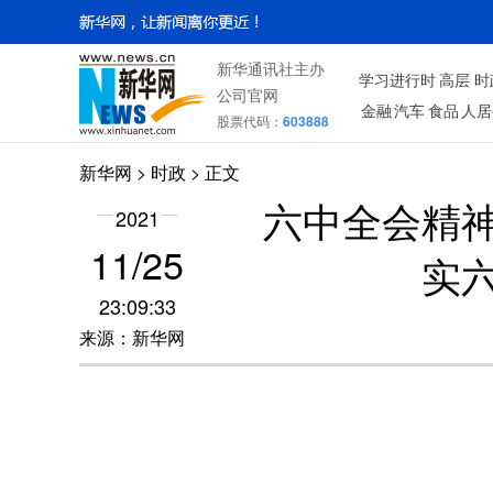
新华通讯社主办
学习进行时
高层
时
公司官网
金融
汽车
食品
人居
股票代码：
603888
新华网
>
时政
> 正文
六中全会精
2021
11/25
实
23:09:33
来源：新华网