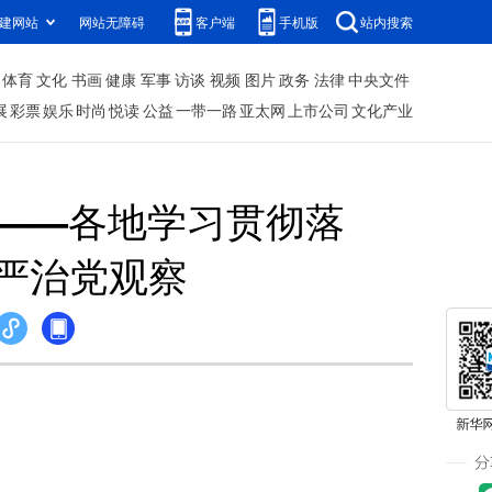
建网站
网站无障碍
客户端
手机版
站内搜索
体育
文化
书画
健康
军事
访谈
视频
图片
政务
法律
中央文件
展
彩票
娱乐
时尚
悦读
公益
一带一路
亚太网
上市公司
文化产业
——各地学习贯彻落
严治党观察