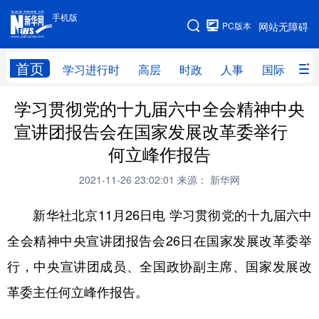
手机版
手机版
PC版本
网站无障碍
网站地图
首页
学习进行时
高层
时政
人事
国际
财
学习贯彻党的十九届六中全会精神中央
学习进行时
高层
时政
人事
宣讲团报告会在国家发展改革委举行
国际
财经
网评
港澳
何立峰作报告
台湾
思客智库
全球连线
教育
2021-11-26 23:02:01
来源： 新华网
科技
科创
量子
体育
新华社北京11月26日电 学习贯彻党的十九届六中
文化
书画
健康
军事
全会精神中央宣讲团报告会26日在国家发展改革委举
访谈
视频
图片
政务
行，中央宣讲团成员、全国政协副主席、国家发展改
法律
中央文件
金融
汽车
革委主任何立峰作报告。
食品
人居
信息化
数字经济