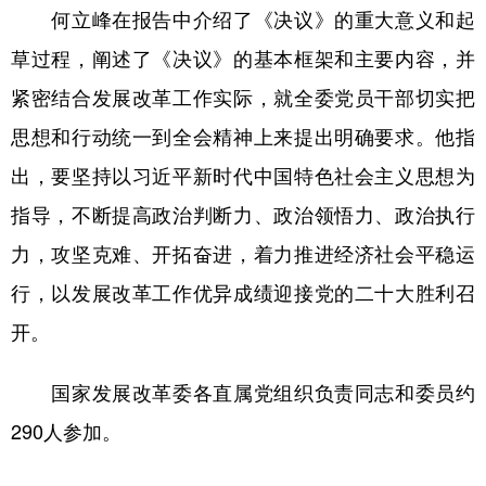
何立峰在报告中介绍了《决议》的重大意义和起
学术中国
乡村振兴
银龄
溯源中国
草过程，阐述了《决议》的基本框架和主要内容，并
城市
旅游
能源
会展
紧密结合发展改革工作实际，就全委党员干部切实把
思想和行动统一到全会精神上来提出明确要求。他指
彩票
娱乐
时尚
悦读
出，要坚持以习近平新时代中国特色社会主义思想为
公益
一带一路
亚太网
上市公司
指导，不断提高政治判断力、政治领悟力、政治执行
文化产业
力，攻坚克难、开拓奋进，着力推进经济社会平稳运
行，以发展改革工作优异成绩迎接党的二十大胜利召
地方频道
开。
北京
天津
河北
山西
国家发展改革委各直属党组织负责同志和委员约
辽宁
吉林
上海
江苏
290人参加。
浙江
安徽
福建
江西