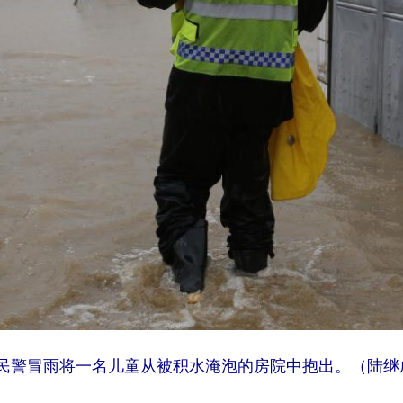
局民警冒雨将一名儿童从被积水淹泡的房院中抱出。（陆继