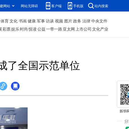
建网站
网站无障碍
客户端
手机版
站内搜索
体育
文化
书画
健康
军事
访谈
视频
图片
政务
法律
中央文件
展
彩票
娱乐
时尚
悦读
公益
一带一路
亚太网
上市公司
文化产业
成了全国示范单位