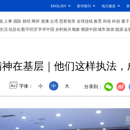
ENGLISH
新华报刊
地方频道
承
政
人事
国际
财经
网评
港澳
台湾
思客智库
全球连线
教育
科技
科创
量子
生活
信息化
数字经济
学术中国
乡村振兴
银龄
溯源中国
城市
旅游
能源
会
精神在基层｜他们这样执法，
字体：
小
中
大
分享到：