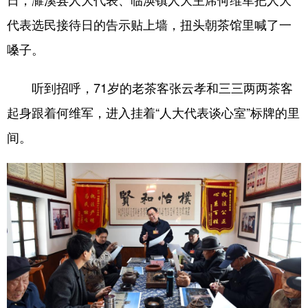
山东
河南
湖北
湖南
代表选民接待日的告示贴上墙，扭头朝茶馆里喊了一
广东
广西
海南
重庆
嗓子。
四川
贵州
云南
西藏
听到招呼，71岁的老茶客张云孝和三三两两茶客
陕西
甘肃
青海
宁夏
起身跟着何维军，进入挂着“人大代表谈心室”标牌的里
新疆
内蒙古
黑龙江
间。
多语种频道
English
Español
Français
عربى
Русский язык
日本語
한국어
Deutsch
Português