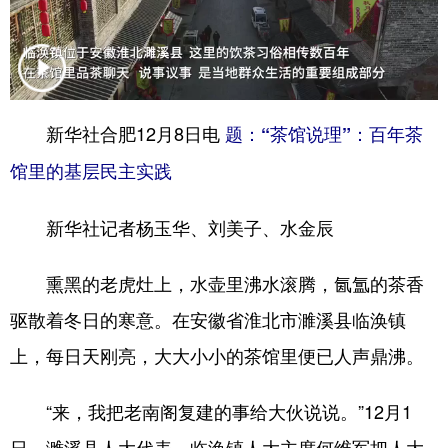
学术中国
乡村振兴
银龄
溯源中国
城市
旅游
能源
会展
彩票
娱乐
时尚
悦读
新华社合肥12月8日电
题：“茶馆说理”：百年茶
公益
一带一路
亚太网
上市公司
馆里的基层民主实践
文化产业
新华社记者杨玉华、刘美子、水金辰
熏黑的老虎灶上，水壶里沸水滚腾，氤氲的茶香
地方频道
驱散着冬日的寒意。在安徽省淮北市濉溪县临涣镇
北京
天津
河北
山西
上，每日天刚亮，大大小小的茶馆里便已人声鼎沸。
辽宁
吉林
上海
江苏
“来，我把老南阁复建的事给大伙说说。”12月1
浙江
安徽
福建
江西
日，濉溪县人大代表、临涣镇人大主席何维军把人大