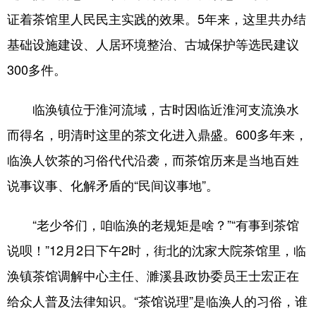
证着茶馆里人民民主实践的效果。5年来，这里共办结
基础设施建设、人居环境整治、古城保护等选民建议
300多件。
临涣镇位于淮河流域，古时因临近淮河支流涣水
而得名，明清时这里的茶文化进入鼎盛。600多年来，
临涣人饮茶的习俗代代沿袭，而茶馆历来是当地百姓
说事议事、化解矛盾的“民间议事地”。
“老少爷们，咱临涣的老规矩是啥？”“有事到茶馆
说呗！”12月2日下午2时，街北的沈家大院茶馆里，临
涣镇茶馆调解中心主任、濉溪县政协委员王士宏正在
给众人普及法律知识。“茶馆说理”是临涣人的习俗，谁