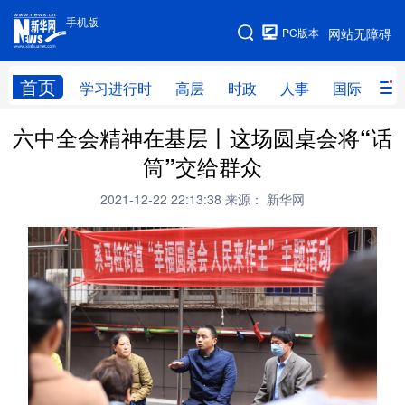
手机版
手机版
PC版本
网站无障碍
网站地图
首页
学习进行时
高层
时政
人事
国际
财
六中全会精神在基层丨这场圆桌会将“话
学习进行时
高层
时政
人事
筒”交给群众
国际
财经
网评
港澳
2021-12-22 22:13:38
来源： 新华网
台湾
思客智库
全球连线
教育
科技
科创
量子
体育
文化
书画
健康
军事
访谈
视频
图片
政务
法律
中央文件
金融
汽车
食品
人居
信息化
数字经济