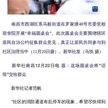
学术中国
乡村振兴
银龄
溯源中国
城市
旅游
能源
会展
南昌市西湖区系马桩街道在罗家塘48号市委党校
彩票
娱乐
时尚
悦读
宿舍院开展“幸福圆桌会”。此次圆桌会主要围绕辖区
公益
一带一路
亚太网
上市公司
居民自治公约征集群众意见，真正让居民共同参与到
文化产业
）
社区治理当中（11月20日摄）。新华社发（马悦 摄
新华社南昌12月22日电
题：这场圆桌会将“话
地方频道
筒”交给群众
北京
天津
河北
山西
新华社记者范帆
辽宁
吉林
上海
江苏
浙江
安徽
福建
江西
“社区的消防通道有乱停车的现象，希望尽快得到