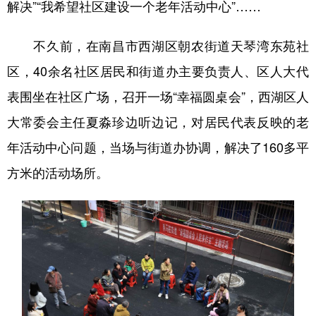
解决”“我希望社区建设一个老年活动中心”……
山东
河南
湖北
湖南
广东
广西
海南
重庆
不久前，在南昌市西湖区朝农街道天琴湾东苑社
四川
贵州
云南
西藏
区，40余名社区居民和街道办主要负责人、区人大代
陕西
甘肃
青海
宁夏
表围坐在社区广场，召开一场“幸福圆桌会”，西湖区人
大常委会主任夏淼珍边听边记，对居民代表反映的老
新疆
内蒙古
黑龙江
年活动中心问题，当场与街道办协调，解决了160多平
方米的活动场所。
多语种频道
English
Español
Français
عربى
Русский язык
日本語
한국어
Deutsch
Português