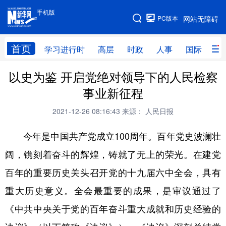
手机版
手机版
PC版本
网站无障碍
网站地图
首页
学习进行时
高层
时政
人事
国际
财
以史为鉴 开启党绝对领导下的人民检察
学习进行时
高层
时政
人事
事业新征程
国际
财经
网评
港澳
2021-12-26 08:16:43
来源： 人民日报
台湾
思客智库
全球连线
教育
今年是中国共产党成立100周年。百年党史波澜壮
科技
科创
量子
体育
阔，镌刻着奋斗的辉煌，铸就了无上的荣光。在建党
文化
书画
健康
军事
百年的重要历史关头召开党的十九届六中全会，具有
访谈
视频
图片
政务
重大历史意义。全会最重要的成果，是审议通过了
法律
中央文件
金融
汽车
《中共中央关于党的百年奋斗重大成就和历史经验的
食品
人居
信息化
数字经济