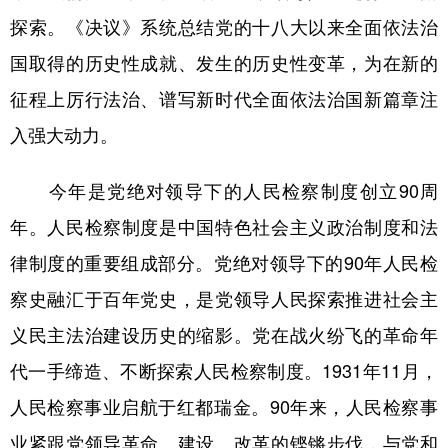
山东
河南
湖北
湖南
探索。《决议》系统总结党的十八大以来全面依法治
广东
广西
海南
重庆
国取得的历史性成就、发生的历史性变革，为在新的
四川
贵州
云南
西藏
征程上厉行法治、谱写新时代全面依法治国新篇章注
入强大动力。
陕西
甘肃
青海
宁夏
新疆
内蒙古
黑龙江
今年是党绝对领导下的人民检察制度创立90周
年。人民检察制度是中国特色社会主义政治制度和法
多语种频道
律制度的重要组成部分。党绝对领导下的90年人民检
察史融汇于百年党史，是党领导人民探索推进社会主
English
Español
Français
عربى
义民主法治建设历史的缩影。党在战火纷飞的革命年
Русский язык
日本語
한국어
代一手缔造、不断探索人民检察制度。1931年11月，
Deutsch
Português
人民检察事业启航于红都瑞金。90年来，人民检察事
业紧跟党领导革命、建设、改革的铿锵步伐，与党和