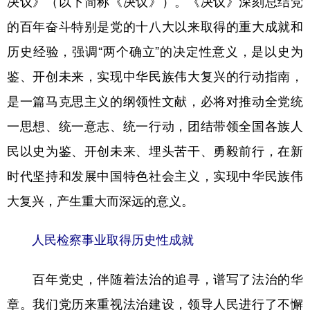
决议》（以下简称《决议》）。《决议》深刻总结党
的百年奋斗特别是党的十八大以来取得的重大成就和
学术中国
乡村振兴
银龄
溯源中国
历史经验，强调“两个确立”的决定性意义，是以史为
城市
旅游
能源
会展
鉴、开创未来，实现中华民族伟大复兴的行动指南，
彩票
娱乐
时尚
悦读
是一篇马克思主义的纲领性文献，必将对推动全党统
公益
一带一路
亚太网
上市公司
一思想、统一意志、统一行动，团结带领全国各族人
文化产业
民以史为鉴、开创未来、埋头苦干、勇毅前行，在新
时代坚持和发展中国特色社会主义，实现中华民族伟
地方频道
大复兴，产生重大而深远的意义。
北京
天津
河北
山西
人民检察事业取得历史性成就
辽宁
吉林
上海
江苏
百年党史，伴随着法治的追寻，谱写了法治的华
浙江
安徽
福建
江西
章。我们党历来重视法治建设，领导人民进行了不懈