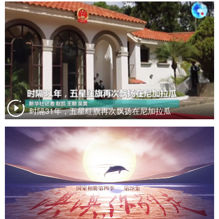
时隔31年，五星红旗再次飘扬在尼加拉瓜