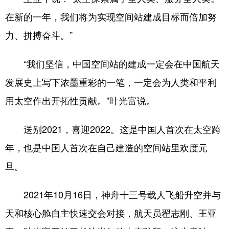
山东
河南
湖北
湖南
在新的一年，我们将为实现空间站建成目标而倍加努
广东
广西
海南
重庆
力、拼搏奋斗。”
四川
贵州
云南
西藏
“我们坚信，中国空间站的建成一定会在中国航天
陕西
甘肃
青海
宁夏
发展史上写下浓墨重彩的一笔，一定会为人类和平利
新疆
内蒙古
黑龙江
用太空作出开拓性贡献。”叶光富说。
多语种频道
送别2021，喜迎2022。这是中国人首次在太空跨
年，也是中国人首次在自己建造的空间站里欢度元
English
Español
Français
عربى
旦。
Русский язык
日本語
한국어
2021年10月16日，神舟十三号载人飞船升空并与
Deutsch
Português
天和核心舱自主快速交会对接，航天员翟志刚、王亚