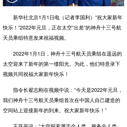
学术中国
乡村振兴
银龄
溯源中国
新华社北京1月1日电（记者李国利）“祝大家新年
城市
旅游
能源
会展
快乐！”2022年元旦，正在太空“出差”的神舟十三号航
彩票
娱乐
时尚
悦读
天员乘组特意发来祝福视频。
公益
一带一路
亚太网
上市公司
2022年1月1日，神舟十三号航天员乘组在遥远的
文化产业
太空迎来了新年的第一缕阳光。为此，他们特意录下
视频共同祝福大家新年快乐！
地方频道
指令长翟志刚在视频中说：“今天是2022年元旦，
北京
天津
河北
山西
我们神舟十三号航天员乘组首次在中国人自己建造的
辽宁
吉林
上海
江苏
空间站上迎接新年的到来。祝大家新年快乐！”
浙江
安徽
福建
江西
王亚平说：“太空探索属于全人类、服务全人类。