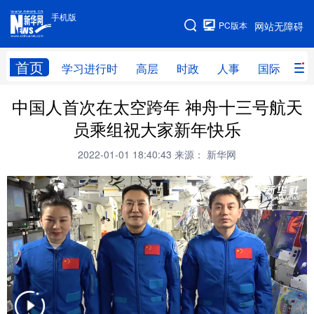
手机版
手机版
PC版本
网站无障碍
网站地图
首页
学习进行时
高层
时政
人事
国际
财
中国人首次在太空跨年 神舟十三号航天
学习进行时
高层
时政
人事
员乘组祝大家新年快乐
国际
财经
网评
港澳
2022-01-01 18:40:43
来源： 新华网
台湾
思客智库
全球连线
教育
科技
科创
量子
体育
文化
书画
健康
军事
访谈
视频
图片
政务
法律
中央文件
金融
汽车
食品
人居
信息化
数字经济