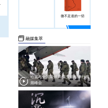
人
微不足道的一切
融媒集萃
哈宣布全国哀悼日 集安组织举行视
频峰会