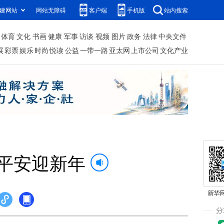
建网站
网站无障碍
客户端
手机版
站内搜索
体育
文化
书画
健康
军事
访谈
视频
图片
政务
法律
中央文件
展
彩票
娱乐
时尚
悦读
公益
一带一路
亚太网
上市公司
文化产业
”平安迎新年