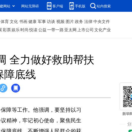
建网站
网站无障碍
客户端
手机版
站内搜索
体育
文化
书画
健康
军事
访谈
视频
图片
政务
法律
中央文件
展
彩票
娱乐
时尚
悦读
公益
一带一路
亚太网
上市公司
文化产业
调 全力做好救助帮扶
保障底线
务保障等工作。他强调，要坚持以习
会议精神，牢记初心使命，聚焦民生
生保障底线，不断增强人民群众的获