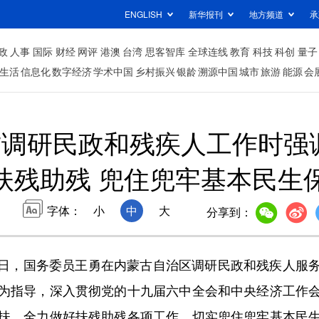
ENGLISH
新华报刊
地方频道
承
政
人事
国际
财经
网评
港澳
台湾
思客智库
全球连线
教育
科技
科创
量子
生活
信息化
数字经济
学术中国
乡村振兴
银龄
溯源中国
城市
旅游
能源
会
调研民政和残疾人工作时强
扶残助残 兜住兜牢基本民生
字体：
小
中
大
分享到：
日，国务委员王勇在内蒙古自治区调研民政和残疾人服
为指导，深入贯彻党的十九届六中全会和中央经济工作
扶，全力做好扶残助残各项工作，切实兜住兜牢基本民