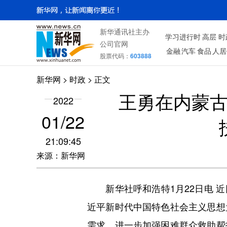
新华通讯社主办
学习进行时
高层
时
公司官网
金融
汽车
食品
人居
股票代码：
603888
新华网
>
时政
> 正文
王勇在内蒙古
2022
01/22
21:09:45
来源：新华网
新华社呼和浩特1月22日电 近
近平新时代中国特色社会主义思想
需求，进一步加强困难群众救助帮