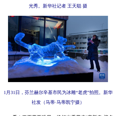
光秀。新华社记者 王天聪 摄
1月31日，芬兰赫尔辛基市民为冰雕“老虎”拍照。新华
社发（马蒂·马蒂凯宁摄）