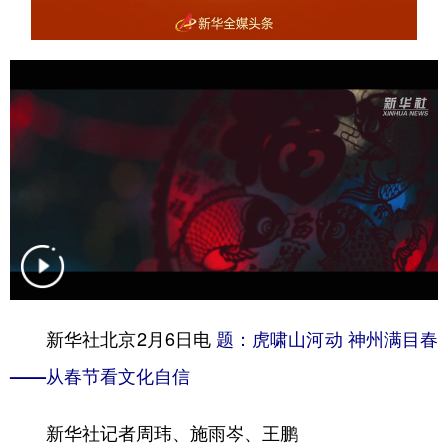
山东
河南
湖北
湖南
广东
广西
海南
重庆
四川
贵州
云南
西藏
陕西
甘肃
青海
宁夏
新疆
内蒙古
黑龙江
多语种频道
English
Español
Français
عربى
新华社北京2月6日电
题：虎啸山河动 神州满目春
Русский язык
日本語
한국어
——从春节看文化自信
Deutsch
Português
新华社记者周玮、施雨岑、王鹏