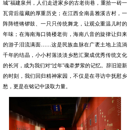
城”福建泉州，人们走进家乡的古老街巷，重拾一砖一
瓦背后蕴藏的厚重历史；在江西全南县雅溪古村，一
阵阵铿锵锣鼓、一只只传统舞龙，让观众重温儿时的
年味；在海南海口骑楼老街，海南八音的旋律让归来
的游子泪流满面……这是民族血脉在广袤土地上流淌
千年的结晶，小小村落淡淡乡愁汇聚成优秀传统文化
的长河，成为我们对“过年”魂牵梦萦的记忆。辞旧迎新
的时刻，我们回归精神家园，不仅是在寻访中抚慰乡
愁，更是在铭记中汲取力量。