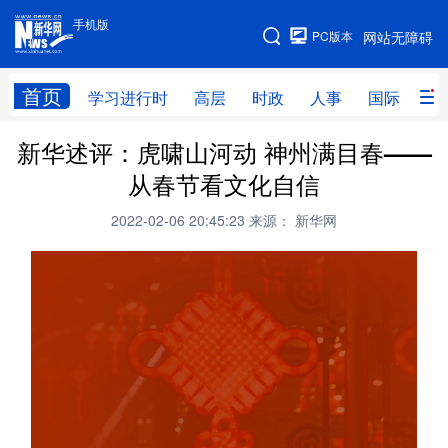
手机版
手机版
PC版本
网站无障碍
网站地图
首页
学习进行时
高层
时政
人事
国际
财
新华述评：虎啸山河动 神州满目春——
学习进行时
高层
时政
人事
从春节看文化自信
国际
财经
网评
港澳
2022-02-06 20:45:23
来源： 新华网
台湾
思客智库
全球连线
教育
科技
科创
量子
体育
文化
书画
健康
军事
访谈
视频
图片
政务
法律
中央文件
金融
汽车
食品
人居
信息化
数字经济