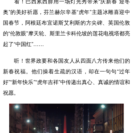
看！巴西累西腓用一场灯光秀带来“庆新春 迎冬
奥”的美好祈愿，芬兰赫尔辛基“虎年”主题冰雕喜迎中
国春节，阿根廷布宜诺斯艾利斯的方尖碑、英国伦敦
的“伦敦眼”摩天轮、斯里兰卡科伦坡的莲花电视塔都亮
起了“中国红”……
听！世界政要和各国友人从四面八方传来他们的
新春祝福。他们操着生疏的汉语，却在一句句“过年
好”“新年快乐”“虎年吉祥”中传递出真心、真诚的情谊和
祝愿。