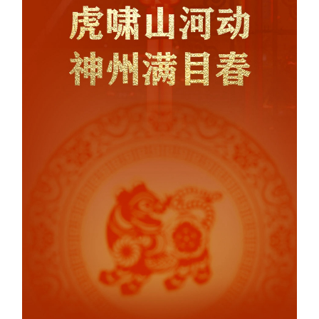
学术中国
乡村振兴
银龄
溯源中国
城市
旅游
能源
会展
彩票
娱乐
时尚
悦读
公益
一带一路
亚太网
上市公司
文化产业
地方频道
北京
天津
河北
山西
辽宁
吉林
上海
江苏
浙江
安徽
福建
江西