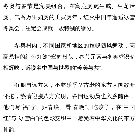
冬奥与春节是完美组合。在寓意虎虎生威、生龙活
虎、气吞万里如虎的壬寅虎年，红火中国年邂逅冰雪
冬奥会，注定会成就一段特别的缘分。
冬奥村内，不同国家和地区的旗帜随风舞动，高
高悬挂的红色灯笼“长满”枝头，春节元素与冬奥标识交
相辉映，诉说着中国与世界的“美美与共”。
有朋自远方来，不亦乐乎？古老的东方大国敞开
怀抱，热情迎接八方宾朋。各国运动员也入乡随俗，
他们写“福”字、贴春联、看“春晚”、吃饺子，在“中国
红”与“冰雪白”的色彩交织中，感受着中华文化的东方
神韵。