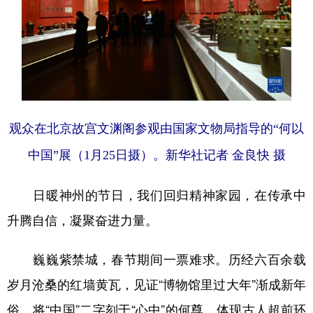
观众在北京故宫文渊阁参观由国家文物局指导的“何以
中国”展（1月25日摄）。新华社记者 金良快 摄
日暖神州的节日，我们回归精神家园，在传承中
升腾自信，凝聚奋进力量。
巍巍紫禁城，春节期间一票难求。历经六百余载
岁月沧桑的红墙黄瓦，见证“博物馆里过大年”渐成新年
俗。将“中国”二字刻于“心中”的何尊，体现古人超前环