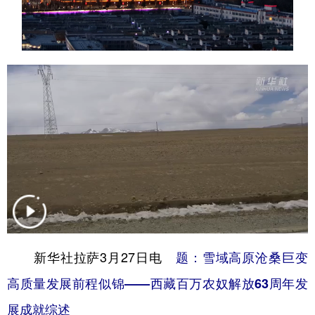
山东
河南
湖北
湖南
广东
广西
海南
重庆
四川
贵州
云南
西藏
陕西
甘肃
青海
宁夏
新疆
内蒙古
黑龙江
多语种频道
English
Español
Français
عربى
Русский язык
日本語
한국어
新华社拉萨3月27日电
题：雪域高原沧桑巨变
Deutsch
Português
高质量发展前程似锦——西藏百万农奴解放63周年发
展成就综述