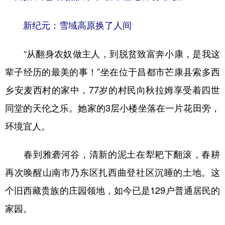
新纪元：雪域高原换了人间
“从翻身农奴做主人，到脱贫致富奔小康，是我这
辈子经历的最美的事！”坐在位于昌都市芒康县索多西
乡安麦西村的家中，77岁的村民向秋拉姆享受着四世
同堂的天伦之乐。她家的3层小楼坐落在一片花田旁，
环境宜人。
春到雅砻河谷，清新的泥土在犁耙下翻滚，春耕
再次唤醒山南市乃东区扎西曲登社区沉睡的土地。这
个旧西藏贵族的庄园领地，如今已是129户普通居民的
家园。