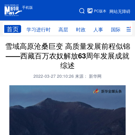
手机版
手机版
PC版本
网站无障碍
网站地图
首页
学习进行时
高层
时政
人事
国际
财
雪域高原沧桑巨变 高质量发展前程似锦
学习进行时
高层
时政
人事
——西藏百万农奴解放63周年发展成就
国际
财经
网评
港澳
综述
台湾
思客智库
全球连线
教育
2022-03-27 20:10:26
来源： 新华网
科技
科创
量子
体育
文化
书画
健康
军事
访谈
视频
图片
政务
法律
中央文件
金融
汽车
食品
人居
信息化
数字经济