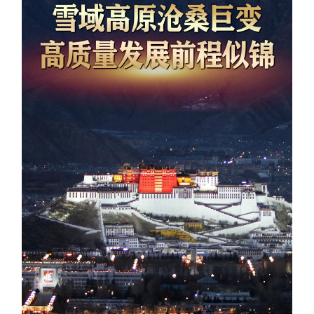
学术中国
乡村振兴
银龄
溯源中国
城市
旅游
能源
会展
彩票
娱乐
时尚
悦读
公益
一带一路
亚太网
上市公司
文化产业
地方频道
北京
天津
河北
山西
辽宁
吉林
上海
江苏
浙江
安徽
福建
江西