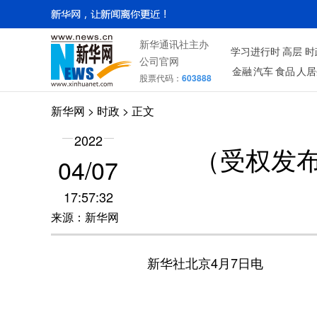
新华通讯社主办
学习进行时
高层
时
公司官网
金融
汽车
食品
人居
股票代码：
603888
新华网
>
时政
> 正文
2022
（受权发
04/07
17:57:32
来源：新华网
新华社北京4月7日电