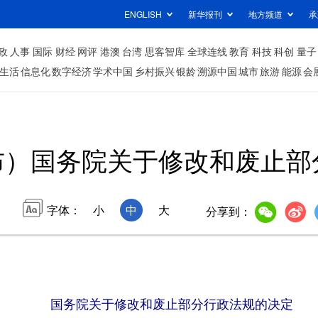
ENGLISH
新华报刊
地方频道
承
政
人事
国际
财经
网评
港澳
台湾
思客智库
全球连线
教育
科技
科创
量子
生活
信息化
数字经济
学术中国
乡村振兴
银龄
溯源中国
城市
旅游
能源
会
布）国务院关于修改和废止部
字体：
小
中
大
分享到：
国务院关于修改和废止部分行政法规的决定