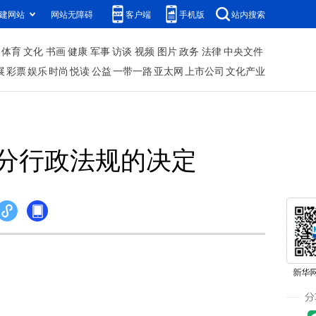
建网站
网站无障碍
客户端
手机版
站内搜索
体育
文化
书画
健康
军事
访谈
视频
图片
政务
法律
中央文件
展
彩票
娱乐
时尚
悦读
公益
一带一路
亚太网
上市公司
文化产业
分行政法规的决定