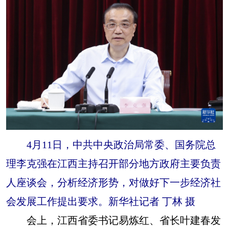
山东
河南
湖北
湖南
广东
广西
海南
重庆
四川
贵州
云南
西藏
陕西
甘肃
青海
宁夏
新疆
内蒙古
黑龙江
多语种频道
4月11日，中共中央政治局常委、国务院总
English
Español
Français
عربى
理李克强在江西主持召开部分地方政府主要负责
Русский язык
日本語
한국어
人座谈会，分析经济形势，对做好下一步经济社
Deutsch
Português
会发展工作提出要求。新华社记者 丁林 摄
会上，江西省委书记易炼红、省长叶建春发