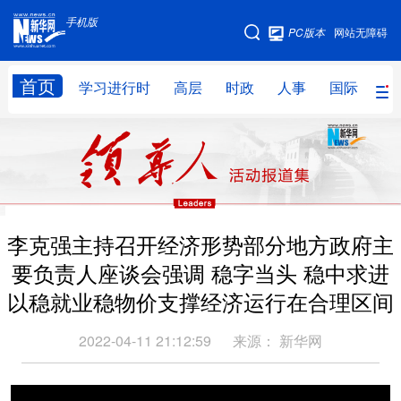
手机版
手机版
PC版本
网站无障碍
网站地图
首页
学习进行时
高层
时政
人事
国际
财
学习进行时
高层
时政
人事
国际
财经
网评
港澳
台湾
思客智库
全球连线
教育
李克强主持召开经济形势部分地方政府主
科技
科创
量子
体育
要负责人座谈会强调 稳字当头 稳中求进
文化
书画
健康
军事
以稳就业稳物价支撑经济运行在合理区间
访谈
视频
图片
政务
2022-04-11 21:12:59
来源：
新华网
法律
中央文件
金融
汽车
食品
人居
信息化
数字经济