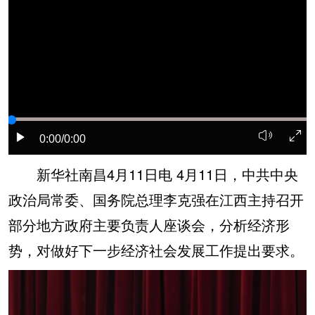
学术中国
乡村振兴
银龄
溯源中国
城市
旅游
能源
会展
彩票
娱乐
时尚
悦读
公益
一带一路
亚太网
上市公司
0:00
/0:00
文化产业
新华社南昌4月11日电 4月11日，中共中央
政治局常委、国务院总理李克强在江西主持召开
地方频道
部分地方政府主要负责人座谈会，分析经济形
北京
天津
河北
山西
势，对做好下一步经济社会发展工作提出要求。
辽宁
吉林
上海
江苏
浙江
安徽
福建
江西