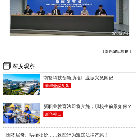
山东
河南
湖北
湖南
广东
广西
海南
重庆
四川
贵州
云南
西藏
陕西
甘肃
青海
宁夏
【责任编辑:焦鹏 】
新疆
内蒙古
黑龙江
深度观察
多语种频道
南繁科技创新助推种业振兴见闻记
新华全媒头条
English
Español
Français
عربى
Русский язык
日本語
한국어
新职业教育法即将实施，职校生前景如何？
新华视点
Deutsch
Português
囤积居奇、哄抬物价……这些行为难逃法律严惩！