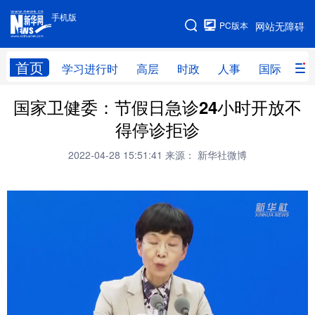
手机版
手机版
PC版本
网站无障碍
网站地图
首页
学习进行时
高层
时政
人事
国际
财
国家卫健委：节假日急诊24小时开放不
学习进行时
高层
时政
人事
得停诊拒诊
国际
财经
网评
港澳
2022-04-28 15:51:41
来源： 新华社微博
台湾
思客智库
全球连线
教育
科技
科创
量子
体育
文化
书画
健康
军事
访谈
视频
图片
政务
法律
中央文件
金融
汽车
食品
人居
信息化
数字经济