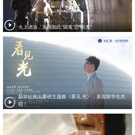
火上浇油，美国如此“搞鬼”恐“闹鬼”
新华社推出重磅主题曲《看见·光》，多国留学生共
唱！