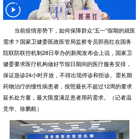
学术中国
乡村振兴
银龄
溯源中国
城市
旅游
能源
会展
当前疫情形势下，如何保障群众“五一”假期的就医
彩票
娱乐
时尚
悦读
需求？国家卫健委医政医管局监察专员郭燕红在国务
公益
一带一路
亚太网
上市公司
院联防联控机制28日举办的新闻发布会上说，国家卫
健委要求医疗机构做好节假日期间的医疗服务安排，
文化产业
保证急诊24小时开放，不得出现停诊和拒诊。需长期
药物治疗的慢性病患者，按照最长不超过12周的要求
地方频道
延长处方量，最大限度满足患者用药需求。（记者温
北京
天津
河北
山西
竞华、徐鹏航）
辽宁
吉林
上海
江苏
浙江
安徽
福建
江西