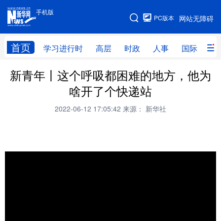
手机版
手机版
PC版本
网站无障碍
网站地图
首页
学习进行时
高层
时政
人事
国际
财
新青年丨这个呼吸都困难的地方，他为
学习进行时
高层
时政
人事
啥开了个快递站
国际
财经
网评
港澳
2022-06-12 17:05:42
来源： 新华社
台湾
思客智库
全球连线
教育
科技
科创
量子
体育
文化
书画
健康
军事
访谈
视频
图片
政务
法律
中央文件
金融
汽车
食品
人居
信息化
数字经济