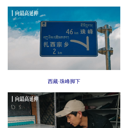
山东
河南
湖北
湖南
广东
广西
海南
重庆
四川
贵州
云南
西藏
陕西
甘肃
青海
宁夏
新疆
内蒙古
黑龙江
多语种频道
西藏·珠峰脚下
English
Español
Français
عربى
Русский язык
日本語
한국어
Deutsch
Português