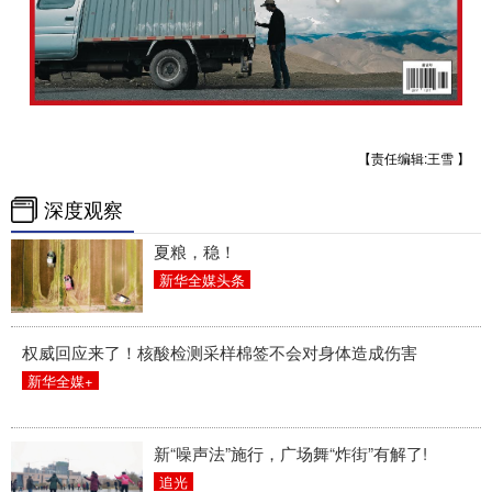
【责任编辑:王雪 】
深度观察
夏粮，稳！
新华全媒头条
权威回应来了！核酸检测采样棉签不会对身体造成伤害
新华全媒+
新“噪声法”施行，广场舞“炸街”有解了!
追光