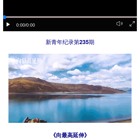
学术中国
乡村振兴
银龄
溯源中国
城市
旅游
能源
会展
0:00
/0:00
彩票
娱乐
时尚
悦读
新青年纪录第235期
公益
一带一路
亚太网
上市公司
文化产业
地方频道
北京
天津
河北
山西
辽宁
吉林
上海
江苏
浙江
安徽
福建
江西
《向最高延伸》