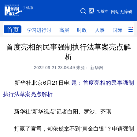
手机版
手机版
PC版本
网站无障碍
网站地图
首页
学习进行时
高层
时政
人事
国际
财
首度亮相的民事强制执行法草案亮点解
学习进行时
高层
时政
人事
析
国际
财经
网评
港澳
2022-06-21 23:06:49
来源： 新华网
台湾
思客智库
全球连线
教育
新华社北京6月21日电
题：首度亮相的民事强制
科技
科创
量子
体育
执行法草案亮点解析
文化
书画
健康
军事
新华社“新华视点”记者白阳、罗沙、齐琪
访谈
视频
图片
政务
法律
中央文件
金融
汽车
打赢了官司，却依然拿不到“真金白银”？申请强制
食品
人居
信息化
数字经济