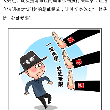
大亮点。此次提请审议的民事强制执行法草案，通过
山东
河南
湖北
湖南
立法明确对“老赖”的惩戒措施，让其切身体会“一处失
广东
广西
海南
重庆
信，处处受限”。
四川
贵州
云南
西藏
陕西
甘肃
青海
宁夏
新疆
内蒙古
黑龙江
多语种频道
English
Español
Français
عربى
Русский язык
日本語
한국어
Deutsch
Português