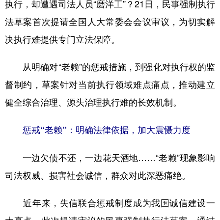
执行，却遭遇司法人员“磨洋工”？21日，民事强制执行
学术中国
乡村振兴
银龄
溯源中国
法草案首次提请全国人大常委会会议审议，为切实解
决执行难提供专门立法保障。
城市
旅游
能源
会展
彩票
娱乐
时尚
悦读
从明确对“老赖”的惩戒措施，到强化对执行权的监
公益
一带一路
亚太网
上市公司
督制约，草案针对当前执行领域难点痛点，推动建立
健全综合治理、源头治理执行难的长效机制。
文化产业
惩戒“老赖”：明确法律依据，加大震慑力度
地方频道
一边欠债不还，一边花天酒地……“老赖”现象影响
北京
天津
河北
山西
司法权威、损害社会诚信，群众对此深恶痛绝。
辽宁
吉林
上海
江苏
近年来，失信联合惩戒制度成为我国诚信建设一
浙江
安徽
福建
江西