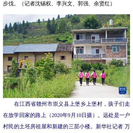
步伐。（记者沈锡权、李兴文、郭强、余贤红）
在江西省赣州市崇义县上堡乡上堡村，孩子们走
在放学回家的路上（2020年9月10日摄）。远处是一户
村民的土坯房祖屋和新建的三层小楼。新华社记者 万