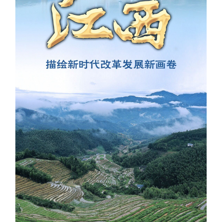
学术中国
乡村振兴
银龄
溯源中国
城市
旅游
能源
会展
彩票
娱乐
时尚
悦读
公益
一带一路
亚太网
上市公司
文化产业
地方频道
北京
天津
河北
山西
辽宁
吉林
上海
江苏
浙江
安徽
福建
江西