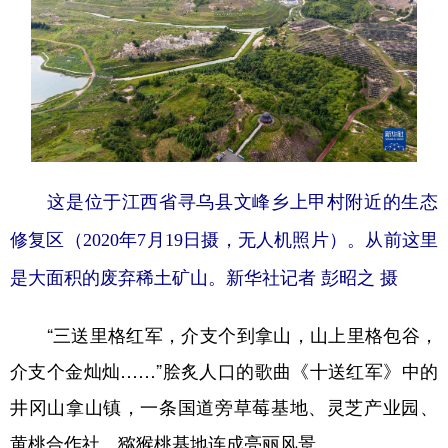
这是位于江西省寻乌县文峰乡上甲村附近的生态
修复区（2020年7月19日摄，无人机照片）。从前这里
是大面积的废弃稀土矿山。新华社记者 彭昭之 摄
“三送里格红军，介支个到拿山，山上里格包谷，
介支个金灿灿……”脍炙人口的歌曲《十送红军》中的
井冈山拿山镇，一条国道旁草莓基地、灵芝产业园、
黄桃合作社、猕猴桃基地连成亮丽风景。