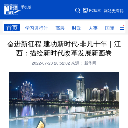
手机版
手机版
PC版本
网站无障碍
网站地图
首页
学习进行时
高层
时政
人事
国际
财
奋进新征程 建功新时代·非凡十年｜江
学习进行时
高层
时政
人事
西：描绘新时代改革发展新画卷
国际
财经
网评
港澳
2022-07-23 20:52:02
来源： 新华网
台湾
思客智库
全球连线
教育
科技
科创
量子
体育
文化
书画
健康
军事
访谈
视频
图片
政务
法律
中央文件
金融
汽车
食品
人居
信息化
数字经济