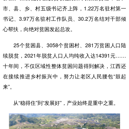
市、县、乡、村五级书记齐上阵，1.22万名驻村第一
书记、3.97万名驻村工作队员、30.2万名结对干部倾
心帮扶，向绝对贫困发起总攻。
25个贫困县、3058个贫困村、281万贫困人口陆
续脱贫，2021年脱贫人口人均纯收入达14391元……
十年间，不仅区域性整体贫困问题得到解决，江西还
在接续推进乡村振兴中，努力让老区人民腰包“鼓起
来”。
从“稳得住”到“发展好”，产业始终是重中之重。