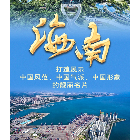
学术中国
乡村振兴
银龄
溯源中国
城市
旅游
能源
会展
彩票
娱乐
时尚
悦读
公益
一带一路
亚太网
上市公司
文化产业
地方频道
北京
天津
河北
山西
辽宁
吉林
上海
江苏
浙江
安徽
福建
江西