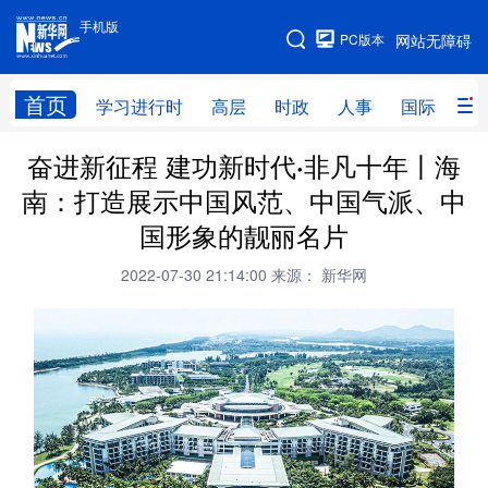
手机版
手机版
PC版本
网站无障碍
网站地图
首页
学习进行时
高层
时政
人事
国际
财
奋进新征程 建功新时代·非凡十年丨海
学习进行时
高层
时政
人事
南：打造展示中国风范、中国气派、中
国际
财经
网评
港澳
国形象的靓丽名片
台湾
思客智库
全球连线
教育
2022-07-30 21:14:00
来源： 新华网
科技
科创
量子
体育
文化
书画
健康
军事
访谈
视频
图片
政务
法律
中央文件
金融
汽车
食品
人居
信息化
数字经济