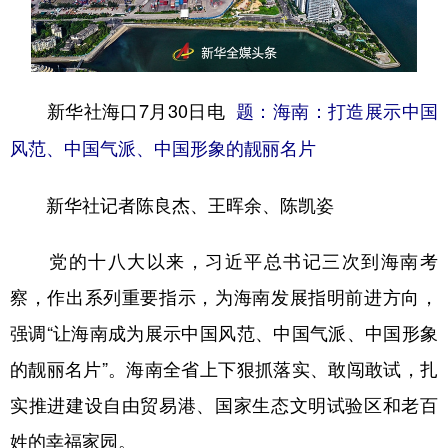
山东
河南
湖北
湖南
广东
广西
海南
重庆
四川
贵州
云南
西藏
新华社海口7月30日电
题：海南：打造展示中国
陕西
甘肃
青海
宁夏
风范、中国气派、中国形象的靓丽名片
新疆
内蒙古
黑龙江
新华社记者陈良杰、王晖余、陈凯姿
多语种频道
党的十八大以来，习近平总书记三次到海南考
察，作出系列重要指示，为海南发展指明前进方向，
English
Español
Français
عربى
强调“让海南成为展示中国风范、中国气派、中国形象
Русский язык
日本語
한국어
的靓丽名片”。海南全省上下狠抓落实、敢闯敢试，扎
Deutsch
Português
实推进建设自由贸易港、国家生态文明试验区和老百
姓的幸福家园。