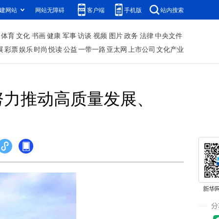
建网站
网站无障碍
客户端
手机版
站内搜索
体育
文化
书画
健康
军事
访谈
视频
图片
政务
法律
中央文件
展
彩票
娱乐
时尚
悦读
公益
一带一路
亚太网
上市公司
文化产业
努力推动高质量发展、