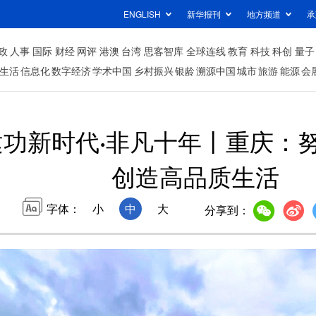
ENGLISH
新华报刊
地方频道
承
政
人事
国际
财经
网评
港澳
台湾
思客智库
全球连线
教育
科技
科创
量子
生活
信息化
数字经济
学术中国
乡村振兴
银龄
溯源中国
城市
旅游
能源
会
建功新时代·非凡十年丨重庆：
创造高品质生活
字体：
小
中
大
分享到：