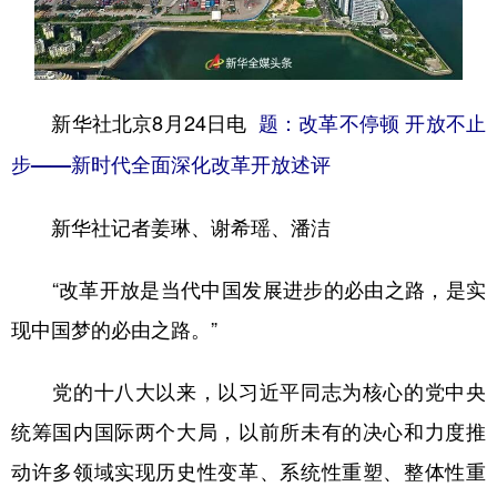
山东
河南
湖北
湖南
广东
广西
海南
重庆
四川
贵州
云南
西藏
新华社北京8月24日电
题：改革不停顿 开放不止
陕西
甘肃
青海
宁夏
步——新时代全面深化改革开放述评
新疆
内蒙古
黑龙江
新华社记者姜琳、谢希瑶、潘洁
多语种频道
“改革开放是当代中国发展进步的必由之路，是实
现中国梦的必由之路。”
English
Español
Français
عربى
Русский язык
日本語
한국어
党的十八大以来，以习近平同志为核心的党中央
Deutsch
Português
统筹国内国际两个大局，以前所未有的决心和力度推
动许多领域实现历史性变革、系统性重塑、整体性重