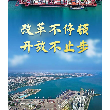
学术中国
乡村振兴
银龄
溯源中国
城市
旅游
能源
会展
彩票
娱乐
时尚
悦读
公益
一带一路
亚太网
上市公司
文化产业
地方频道
北京
天津
河北
山西
辽宁
吉林
上海
江苏
浙江
安徽
福建
江西