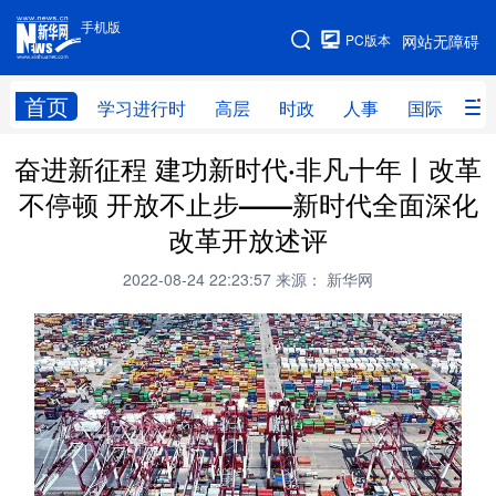
手机版
手机版
PC版本
网站无障碍
网站地图
首页
学习进行时
高层
时政
人事
国际
财
奋进新征程 建功新时代·非凡十年丨改革
学习进行时
高层
时政
人事
不停顿 开放不止步——新时代全面深化
国际
财经
网评
港澳
改革开放述评
台湾
思客智库
全球连线
教育
2022-08-24 22:23:57
来源： 新华网
科技
科创
量子
体育
文化
书画
健康
军事
访谈
视频
图片
政务
法律
中央文件
金融
汽车
食品
人居
信息化
数字经济