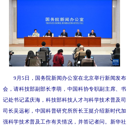
学术中国
乡村振兴
银龄
溯源中国
城市
旅游
能源
会展
彩票
娱乐
时尚
悦读
公益
一带一路
亚太网
上市公司
文化产业
9月5日，国务院新闻办公室在北京举行新闻发布
地方频道
会，请科技部副部长李萌，中国科协专职副主席、书
北京
天津
河北
山西
记处书记孟庆海，科技部科技人才与科学技术普及司
辽宁
吉林
上海
江苏
司长吴远彬，中国科普研究所所长王挺介绍新时代加
浙江
安徽
福建
江西
强科学技术普及工作有关情况，并答记者问。新华社