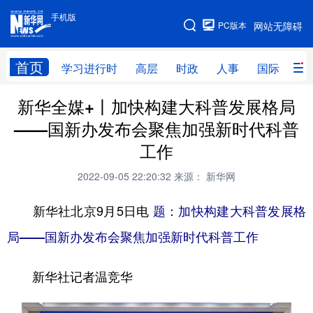
手机版
手机版
PC版本
网站无障碍
网站地图
首页
学习进行时
高层
时政
人事
国际
财
新华全媒+丨加快构建大科普发展格局
学习进行时
高层
时政
人事
——国新办发布会聚焦加强新时代科普
国际
财经
网评
港澳
工作
台湾
思客智库
全球连线
教育
2022-09-05 22:20:32
来源： 新华网
科技
科创
量子
体育
新华社北京9月5日电
题：加快构建大科普发展格
文化
书画
健康
军事
局——国新办发布会聚焦加强新时代科普工作
访谈
视频
图片
政务
新华社记者温竞华
法律
中央文件
金融
汽车
食品
人居
信息化
数字经济