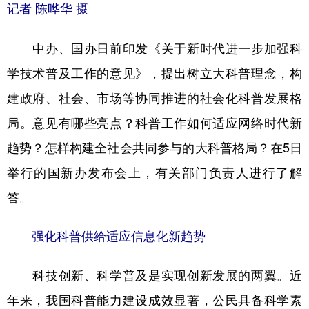
山东
河南
湖北
湖南
记者 陈晔华 摄
广东
广西
海南
重庆
中办、国办日前印发《关于新时代进一步加强科
四川
贵州
云南
西藏
学技术普及工作的意见》，提出树立大科普理念，构
陕西
甘肃
青海
宁夏
建政府、社会、市场等协同推进的社会化科普发展格
新疆
内蒙古
黑龙江
局。意见有哪些亮点？科普工作如何适应网络时代新
趋势？怎样构建全社会共同参与的大科普格局？在5日
举行的国新办发布会上，有关部门负责人进行了解
多语种频道
答。
English
Español
Français
عربى
Русский язык
日本語
한국어
强化科普供给适应信息化新趋势
Deutsch
Português
科技创新、科学普及是实现创新发展的两翼。近
年来，我国科普能力建设成效显著，公民具备科学素