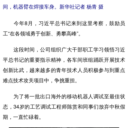
山东
河南
湖北
湖南
间，机器臂在焊接车身。新华社记者 杨青 摄
广东
广西
海南
重庆
今年8月，习近平总书记来到这里考察，鼓励员
四川
贵州
云南
西藏
工“在各领域勇于创新、勇攀高峰”。
陕西
甘肃
青海
宁夏
这段时间，公司组织广大干部职工学习领悟习近
新疆
内蒙古
黑龙江
平总书记的重要指示精神，各车间班组踊跃开展技术
创新比武，越来越多的青年技术人员积极参与到重点
多语种频道
难点技术攻关项目中，争挑重担。
English
Español
Français
عربى
为了将一批出口海外的移动机器人调试至最佳状
Русский язык
日本語
한국어
态，34岁的工艺调试工程师陈赏和同事们放弃中秋假
Deutsch
Português
期，一直忙碌着。