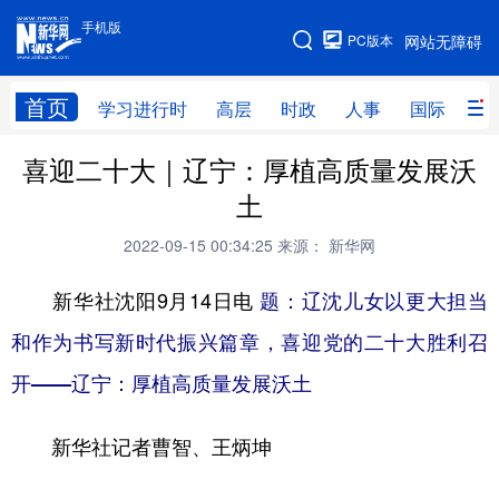
手机版
手机版
PC版本
网站无障碍
网站地图
首页
学习进行时
高层
时政
人事
国际
财
喜迎二十大｜辽宁：厚植高质量发展沃
学习进行时
高层
时政
人事
土
国际
财经
网评
港澳
2022-09-15 00:34:25
来源： 新华网
台湾
思客智库
全球连线
教育
新华社沈阳9月14日电
题：辽沈儿女以更大担当
科技
科创
量子
体育
和作为书写新时代振兴篇章，喜迎党的二十大胜利召
文化
书画
健康
军事
开——辽宁：厚植高质量发展沃土
访谈
视频
图片
政务
新华社记者曹智、王炳坤
法律
中央文件
金融
汽车
食品
人居
信息化
数字经济