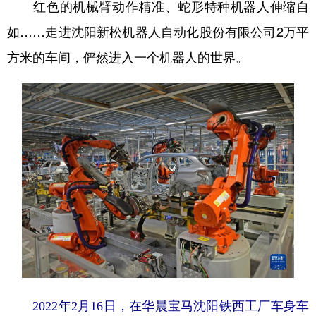
红色的机械臂动作精准、蛇形特种机器人伸缩自
学术中国
乡村振兴
银龄
溯源中国
如……走进沈阳新松机器人自动化股份有限公司2万平
方米的车间，俨然进入一个机器人的世界。
城市
旅游
能源
会展
彩票
娱乐
时尚
悦读
公益
一带一路
亚太网
上市公司
文化产业
地方频道
北京
天津
河北
山西
辽宁
吉林
上海
江苏
浙江
安徽
福建
江西
2022年2月16日，在华晨宝马沈阳铁西工厂车身车