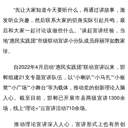
山东
河南
湖北
湖南
“先让大家知道今天要听什么，再通过讲故事，激
广东
广西
海南
重庆
发听众兴趣，然后联系大家的切身实际引起共鸣，最
四川
贵州
云南
西藏
后和大家一起讨论该做些什么。”谈起宣讲经验，当
陕西
甘肃
青海
宁夏
地“惠民实践团”市级联动宣讲小分队成员薛丽萍如数家
珍。
新疆
内蒙古
黑龙江
自2022年4月启动“惠民实践团”联动宣讲以来，邯
多语种频道
郸组建21支专题宣讲队伍，以“小喇叭”“小马扎”“小板
English
Español
Français
عربى
凳”“小广场”“小舞台”等为载体，推动党的创新理论入脑
Русский язык
日本語
한국어
入心。截至目前，邯郸已开展市县两级宣讲1300余
场，线上“理论+”云宣讲活动710余场。
Deutsch
Português
推动理论宣讲深入人心，宣讲形式上也有所创