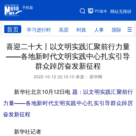
手机版
手机版
PC版本
网站无障碍
网站地图
首页
学习进行时
高层
时政
人事
国际
财
喜迎二十大丨以文明实践汇聚前行力量
学习进行时
高层
时政
人事
——各地新时代文明实践中心扎实引导
国际
财经
网评
港澳
群众踔厉奋发新征程
台湾
思客智库
全球连线
教育
2022-10-12 22:10:10
来源： 新华网
科技
科创
量子
体育
新华社北京10月12日电
题：以文明实践汇聚前行
文化
书画
健康
军事
力量——各地新时代文明实践中心扎实引导群众踔厉
访谈
视频
图片
政务
奋发新征程
法律
中央文件
金融
汽车
新华社记者
食品
人居
信息化
数字经济