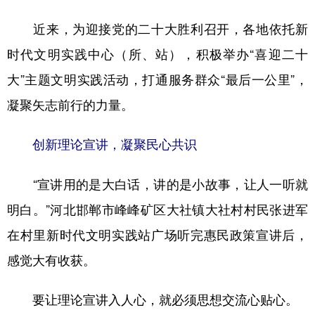
近来，为迎接党的二十大胜利召开，各地依托新
学术中国
乡村振兴
银龄
溯源中国
时代文明实践中心（所、站），积极举办“喜迎二十
城市
旅游
能源
会展
大”主题文明实践活动，打通服务群众“最后一公里”，
彩票
娱乐
时尚
悦读
凝聚矢志前行的力量。
公益
一带一路
亚太网
上市公司
创新理论宣讲，凝聚民心共识
文化产业
“宣讲用的是大白话，讲的是小故事，让人一听就
地方频道
明白。”河北邯郸市峰峰矿区大社镇大社村村民张进军
北京
天津
河北
山西
在村里新时代文明实践站广场听完惠民政策宣讲后，
感觉大有收获。
辽宁
吉林
上海
江苏
浙江
安徽
福建
江西
要让理论宣讲入人心，就必须思想交流心贴心。