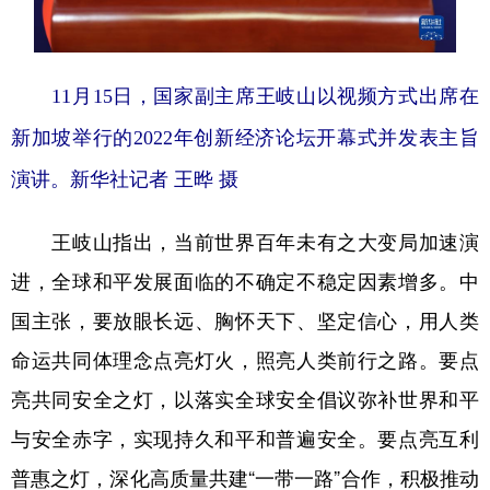
山东
河南
湖北
湖南
广东
广西
海南
重庆
11月15日，国家副主席王岐山以视频方式出席在
四川
贵州
云南
西藏
新加坡举行的2022年创新经济论坛开幕式并发表主旨
陕西
甘肃
青海
宁夏
演讲。新华社记者 王晔 摄
新疆
内蒙古
黑龙江
王岐山指出，当前世界百年未有之大变局加速演
多语种频道
进，全球和平发展面临的不确定不稳定因素增多。中
国主张，要放眼长远、胸怀天下、坚定信心，用人类
English
Español
Français
عربى
命运共同体理念点亮灯火，照亮人类前行之路。要点
Русский язык
日本語
한국어
亮共同安全之灯，以落实全球安全倡议弥补世界和平
Deutsch
Português
与安全赤字，实现持久和平和普遍安全。要点亮互利
普惠之灯，深化高质量共建“一带一路”合作，积极推动