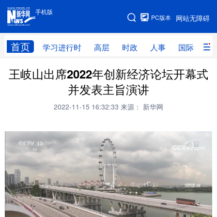
手机版
手机版
PC版本
网站无障碍
网站地图
首页
学习进行时
高层
时政
人事
国际
财
王岐山出席2022年创新经济论坛开幕式
学习进行时
高层
时政
人事
并发表主旨演讲
国际
财经
网评
港澳
2022-11-15 16:32:33
来源： 新华网
台湾
思客智库
全球连线
教育
科技
科创
量子
体育
文化
书画
健康
军事
访谈
视频
图片
政务
法律
中央文件
金融
汽车
食品
人居
信息化
数字经济