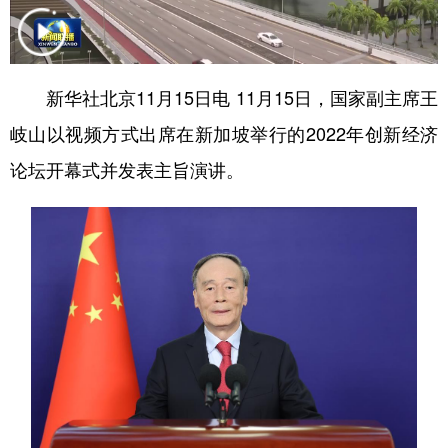
学术中国
乡村振兴
银龄
溯源中国
城市
旅游
能源
会展
新华社北京11月15日电 11月15日，国家副主席王
彩票
娱乐
时尚
悦读
岐山以视频方式出席在新加坡举行的2022年创新经济
公益
一带一路
亚太网
上市公司
论坛开幕式并发表主旨演讲。
文化产业
地方频道
北京
天津
河北
山西
辽宁
吉林
上海
江苏
浙江
安徽
福建
江西