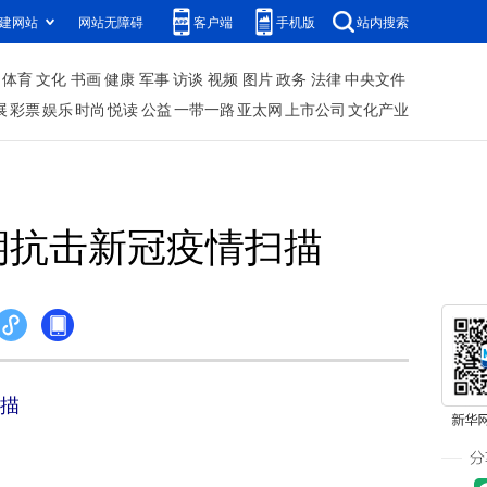
建网站
网站无障碍
客户端
手机版
站内搜索
体育
文化
书画
健康
军事
访谈
视频
图片
政务
法律
中央文件
展
彩票
娱乐
时尚
悦读
公益
一带一路
亚太网
上市公司
文化产业
期抗击新冠疫情扫描
描