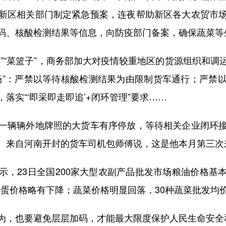
新区相关部门制定紧急预案，连夜帮助新区各大农贸市
码、核酸检测结果等信息，向防疫部门备案，确保蔬菜等
“菜篮子”，商务部加大对疫情较重地区的货源组织和调
畅”：严禁以等待核酸检测结果为由限制货车通行；严禁
落实“‘即采即走即追’+闭环管理”要求……
辆辆外地牌照的大货车有序停放，等待相关企业闭环接
。来自河南开封的货车司机包师傅说，这是他本月第三次来
23日全国200家大型农副产品批发市场粮油价格基
禽蛋价格略有下降；蔬菜价格明显回落，30种蔬菜批发均价
，也要避免层层加码，才能最大限度保护人民生命安全