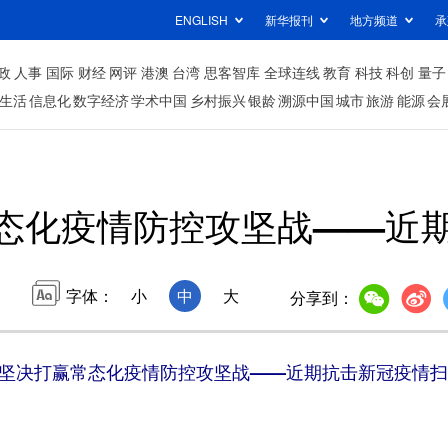
ENGLISH
新华报刊
地方频道
承
政
人事
国际
财经
网评
港澳
台湾
思客智库
全球连线
教育
科技
科创
量子
生活
信息化
数字经济
学术中国
乡村振兴
银龄
溯源中国
城市
旅游
能源
会
态化疫情防控攻坚战——近
字体：
小
中
大
分享到：
坚决打赢常态化疫情防控攻坚战——近期抗击新冠疫情扫