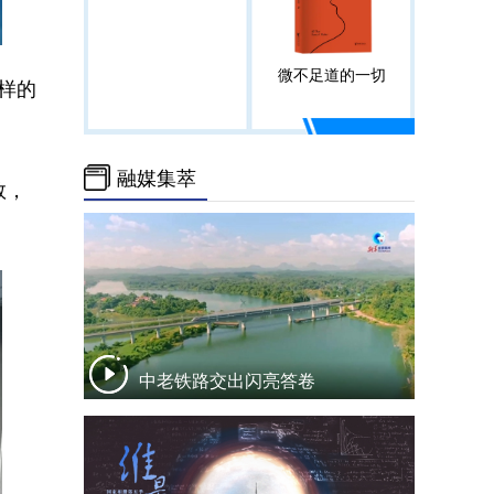
微不足道的一切
样的
融媒集萃
救，
中老铁路交出闪亮答卷