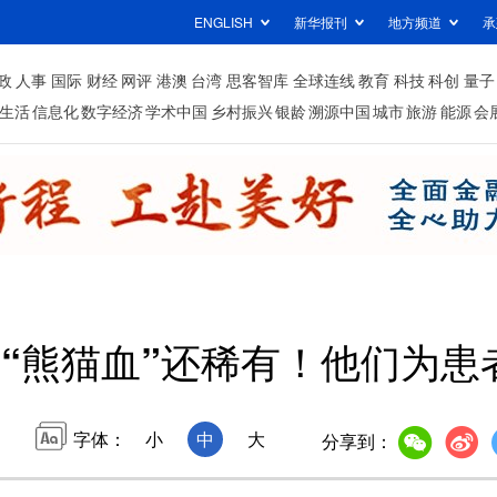
ENGLISH
新华报刊
地方频道
承
政
人事
国际
财经
网评
港澳
台湾
思客智库
全球连线
教育
科技
科创
量子
生活
信息化
数字经济
学术中国
乡村振兴
银龄
溯源中国
城市
旅游
能源
会
“熊猫血”还稀有！他们为患
字体：
小
中
大
分享到：