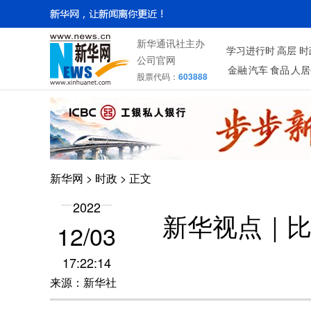
新华通讯社主办
学习进行时
高层
时
公司官网
金融
汽车
食品
人居
股票代码：
603888
新华网
>
时政
> 正文
2022
新华视点｜比
12/03
17:22:14
来源：新华社