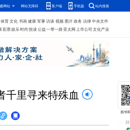
建网站
网站无障碍
客户端
手机版
站内搜索
体育
文化
书画
健康
军事
访谈
视频
图片
政务
法律
中央文件
展
彩票
娱乐
时尚
悦读
公益
一带一路
亚太网
上市公司
文化产业
者千里寻来特殊血