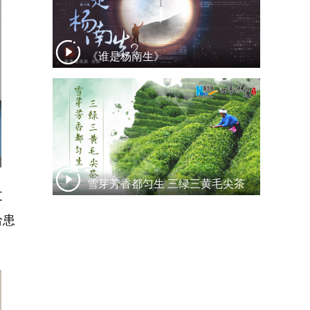
《谁是杨南生》
雪芽芳香都匀生 三绿三黄毛尖茶
文
给患