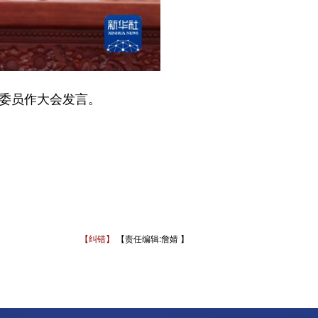
委员作大会发言。
【纠错】
【责任编辑:詹婧 】