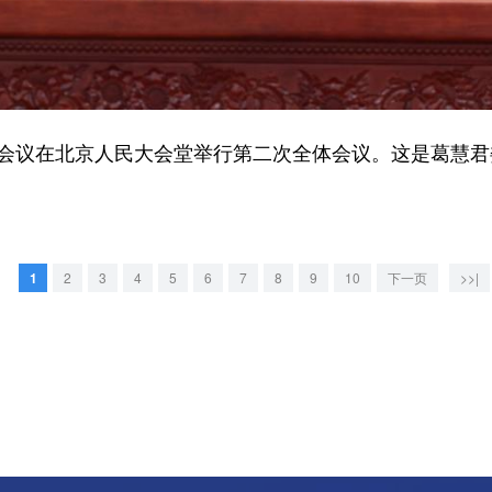
会议在北京人民大会堂举行第二次全体会议。这是葛慧君
1
2
3
4
5
6
7
8
9
10
下一页
>>|