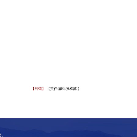
【纠错】
【责任编辑:张樵苏 】
d.