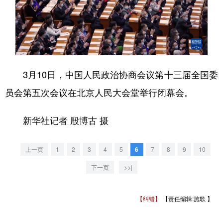
3月10日，中国人民政治协商会议第十三届全国委
员会第五次会议在北京人民大会堂举行闭幕会。
新华社记者 殷博古 摄
上一页
1
2
3
4
5
6
7
8
9
10
下一页
>>|
【纠错】
【责任编辑:施歌 】