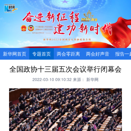
新华网首页
专题首页
两会零距离
两会好声音
报告一
全国政协十三届五次会议举行闭幕会
2022-03-10 09:10:32
来源： 新华网