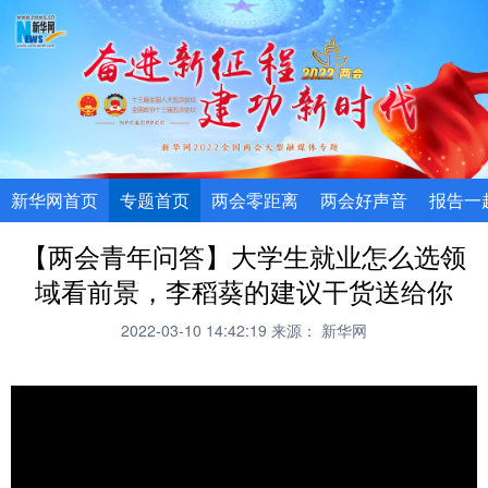
新华网首页
专题首页
两会零距离
两会好声音
报告一
【两会青年问答】大学生就业怎么选领
域看前景，李稻葵的建议干货送给你
2022-03-10 14:42:19
来源： 新华网