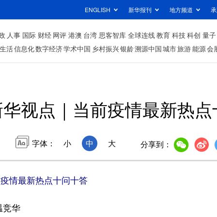
ENGLISH
新华报刊
地方频道
承
政
人事
国际
财经
网评
港澳
台湾
思客智库
全球连线
教育
科技
科创
量子
生活
信息化
数字经济
学术中国
乡村振兴
银龄
溯源中国
城市
旅游
能源
会
新华视点｜当前疫情最新热点
字体：
小
中
大
分享到：
前疫情最新热点十问十答
温竞华