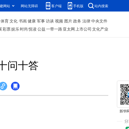
建网站
网站无障碍
客户端
手机版
站内搜索
体育
文化
书画
健康
军事
访谈
视频
图片
政务
法律
中央文件
展
彩票
娱乐
时尚
悦读
公益
一带一路
亚太网
上市公司
文化产业
十问十答