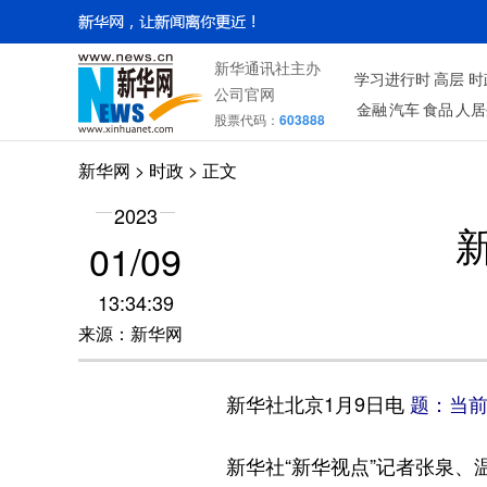
新华通讯社主办
学习进行时
高层
时
公司官网
金融
汽车
食品
人居
股票代码：
603888
新华网
>
时政
> 正文
2023
01/09
13:34:39
来源：新华网
新华社北京1月9日电
题：当
新华社“新华视点”记者张泉、