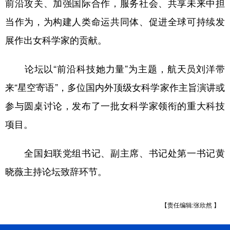
前沿攻关、加强国际合作，服务社会、共享未来中担
当作为，为构建人类命运共同体、促进全球可持续发
学术中国
乡村振兴
银龄
溯源中国
展作出女科学家的贡献。
城市
旅游
能源
会展
彩票
娱乐
时尚
悦读
论坛以“前沿科技她力量”为主题，航天员刘洋带
公益
一带一路
亚太网
上市公司
来“星空寄语”，多位国内外顶级女科学家作主旨演讲或
参与圆桌讨论，发布了一批女科学家领衔的重大科技
文化产业
项目。
地方频道
全国妇联党组书记、副主席、书记处第一书记黄
北京
天津
河北
山西
晓薇主持论坛致辞环节。
辽宁
吉林
上海
江苏
【责任编辑:张欣然 】
浙江
安徽
福建
江西