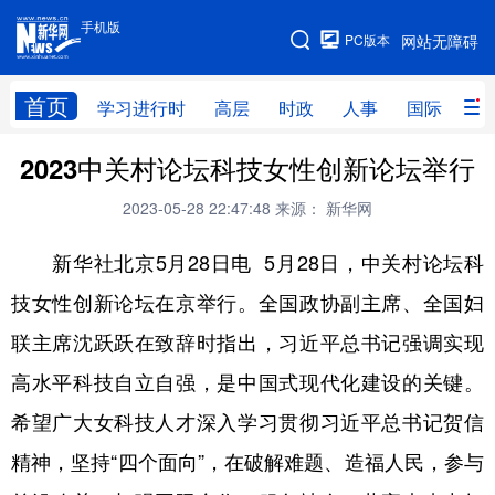
手机版
手机版
PC版本
网站无障碍
网站地图
首页
学习进行时
高层
时政
人事
国际
财
2023中关村论坛科技女性创新论坛举行
学习进行时
高层
时政
人事
2023-05-28 22:47:48
来源： 新华网
国际
财经
网评
港澳
新华社北京5月28日电 5月28日，中关村论坛科
台湾
思客智库
全球连线
教育
技女性创新论坛在京举行。全国政协副主席、全国妇
科技
科创
量子
体育
联主席沈跃跃在致辞时指出，习近平总书记强调实现
文化
书画
健康
军事
高水平科技自立自强，是中国式现代化建设的关键。
访谈
视频
图片
政务
希望广大女科技人才深入学习贯彻习近平总书记贺信
法律
中央文件
金融
汽车
精神，坚持“四个面向”，在破解难题、造福人民，参与
食品
人居
信息化
数字经济