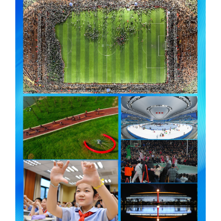
学术中国
乡村振兴
银龄
溯源中国
城市
旅游
能源
会展
彩票
娱乐
时尚
悦读
公益
一带一路
亚太网
上市公司
文化产业
地方频道
北京
天津
河北
山西
辽宁
吉林
上海
江苏
浙江
安徽
福建
江西