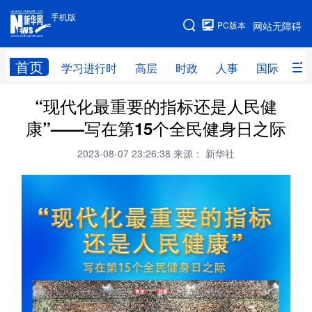
手机版
手机版
PC版本
网站无障碍
网站地图
首页
学习进行时
高层
时政
人事
国际
财
“现代化最重要的指标还是人民健
学习进行时
高层
时政
人事
康”——写在第15个全民健身日之际
国际
财经
网评
港澳
2023-08-07 23:26:38
来源： 新华社
台湾
思客智库
全球连线
教育
科技
科创
量子
体育
文化
书画
健康
军事
访谈
视频
图片
政务
法律
中央文件
金融
汽车
食品
人居
信息化
数字经济