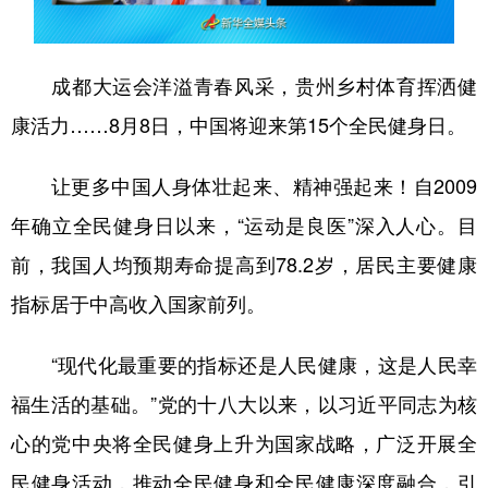
山东
河南
湖北
湖南
广东
广西
海南
重庆
成都大运会洋溢青春风采，贵州乡村体育挥洒健
四川
贵州
云南
西藏
康活力……8月8日，中国将迎来第15个全民健身日。
陕西
甘肃
青海
宁夏
让更多中国人身体壮起来、精神强起来！自2009
新疆
内蒙古
黑龙江
年确立全民健身日以来，“运动是良医”深入人心。目
前，我国人均预期寿命提高到78.2岁，居民主要健康
多语种频道
指标居于中高收入国家前列。
English
Español
Français
عربى
“现代化最重要的指标还是人民健康，这是人民幸
Русский язык
日本語
한국어
福生活的基础。”党的十八大以来，以习近平同志为核
Deutsch
Português
心的党中央将全民健身上升为国家战略，广泛开展全
民健身活动，推动全民健身和全民健康深度融合，引