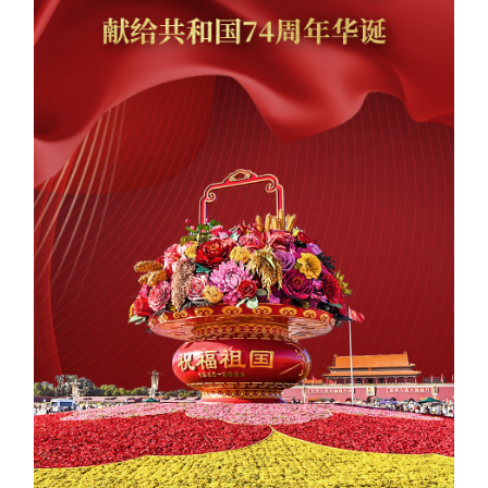
学术中国
乡村振兴
银龄
溯源中国
城市
旅游
能源
会展
彩票
娱乐
时尚
悦读
公益
一带一路
亚太网
上市公司
文化产业
地方频道
北京
天津
河北
山西
辽宁
吉林
上海
江苏
浙江
安徽
福建
江西