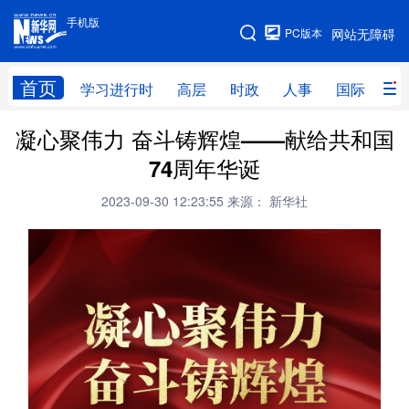
手机版
手机版
PC版本
网站无障碍
网站地图
首页
学习进行时
高层
时政
人事
国际
财
凝心聚伟力 奋斗铸辉煌——献给共和国
学习进行时
高层
时政
人事
74周年华诞
国际
财经
网评
港澳
2023-09-30 12:23:55
来源： 新华社
台湾
思客智库
全球连线
教育
科技
科创
量子
体育
文化
书画
健康
军事
访谈
视频
图片
政务
法律
中央文件
金融
汽车
食品
人居
信息化
数字经济