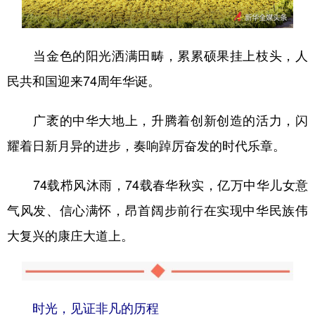
山东
河南
湖北
湖南
广东
广西
海南
重庆
当金色的阳光洒满田畴，累累硕果挂上枝头，人
四川
贵州
云南
西藏
民共和国迎来74周年华诞。
陕西
甘肃
青海
宁夏
广袤的中华大地上，升腾着创新创造的活力，闪
新疆
内蒙古
黑龙江
耀着日新月异的进步，奏响踔厉奋发的时代乐章。
多语种频道
74载栉风沐雨，74载春华秋实，亿万中华儿女意
气风发、信心满怀，昂首阔步前行在实现中华民族伟
English
Español
Français
عربى
大复兴的康庄大道上。
Русский язык
日本語
한국어
Deutsch
Português
时光，见证非凡的历程