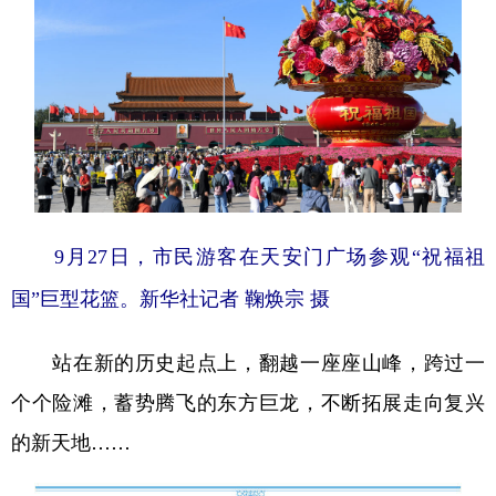
9月27日，市民游客在天安门广场参观“祝福祖
国”巨型花篮。新华社记者 鞠焕宗 摄
站在新的历史起点上，翻越一座座山峰，跨过一
个个险滩，蓄势腾飞的东方巨龙，不断拓展走向复兴
的新天地……