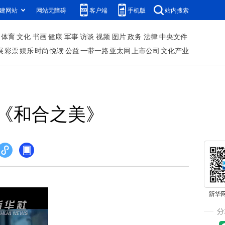
建网站
网站无障碍
客户端
手机版
站内搜索
体育
文化
书画
健康
军事
访谈
视频
图片
政务
法律
中央文件
展
彩票
娱乐
时尚
悦读
公益
一带一路
亚太网
上市公司
文化产业
《和合之美》