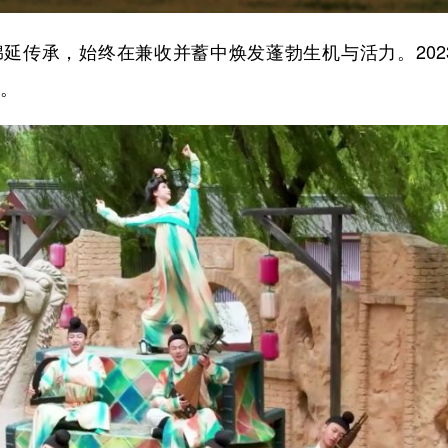
传承，始终在兼收并蓄中焕发蓬勃生机与活力。2023
年。