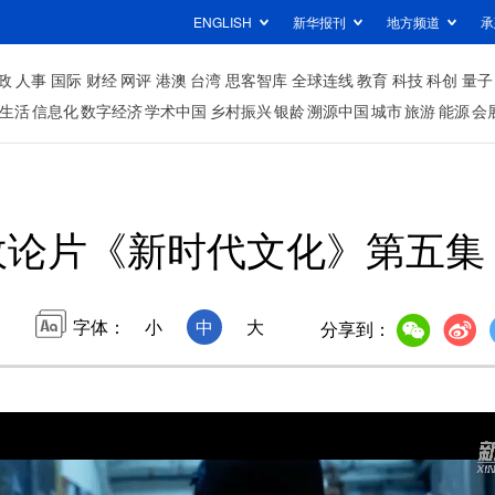
ENGLISH
新华报刊
地方频道
承
政
人事
国际
财经
网评
港澳
台湾
思客智库
全球连线
教育
科技
科创
量子
生活
信息化
数字经济
学术中国
乡村振兴
银龄
溯源中国
城市
旅游
能源
会
政论片《新时代文化》第五集
字体：
小
中
大
分享到：