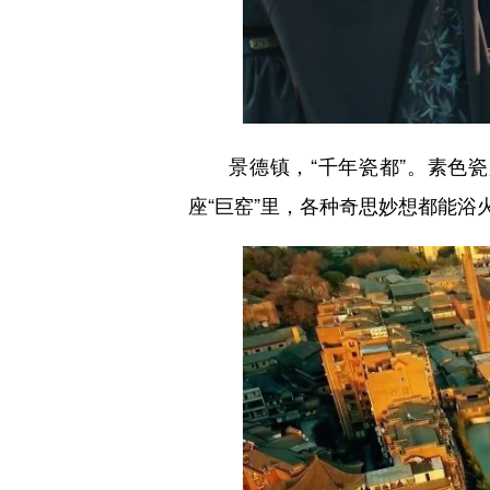
景德镇，“千年瓷都”。素色瓷胎
座“巨窑”里，各种奇思妙想都能浴