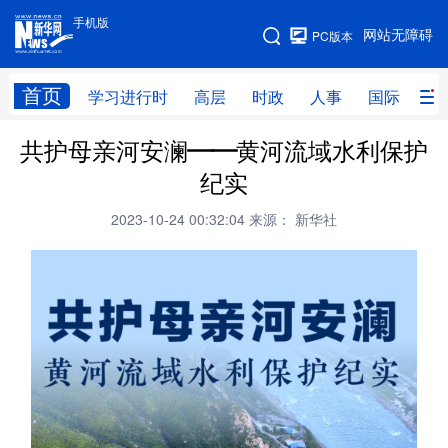
手机版
手机版
网站无障碍
PC版本
网站地图
首页
学习进行时
高层
时政
人事
国际
财
共护母亲河安澜——黄河流域水利保护
学习进行时
高层
时政
人事
纪实
国际
财经
网评
港澳
2023-10-24 00:32:04
来源： 新华社
台湾
思客智库
全球连线
教育
科技
科创
量子
体育
文化
书画
健康
军事
访谈
视频
图片
政务
法律
中央文件
金融
汽车
食品
人居
信息化
数字经济