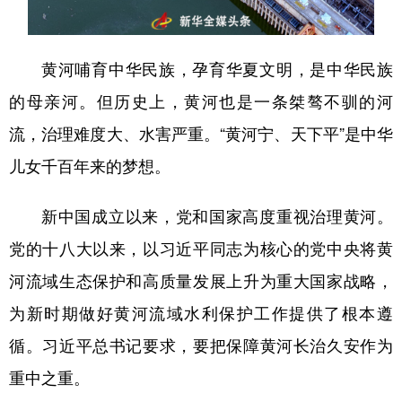
山东
河南
湖北
湖南
广东
广西
海南
重庆
黄河哺育中华民族，孕育华夏文明，是中华民族
四川
贵州
云南
西藏
的母亲河。但历史上，黄河也是一条桀骜不驯的河
陕西
甘肃
青海
宁夏
流，治理难度大、水害严重。“黄河宁、天下平”是中华
新疆
内蒙古
黑龙江
儿女千百年来的梦想。
新中国成立以来，党和国家高度重视治理黄河。
多语种频道
党的十八大以来，以习近平同志为核心的党中央将黄
English
Español
Français
عربى
河流域生态保护和高质量发展上升为重大国家战略，
Русский язык
日本語
한국어
为新时期做好黄河流域水利保护工作提供了根本遵
Deutsch
Português
循。习近平总书记要求，要把保障黄河长治久安作为
重中之重。