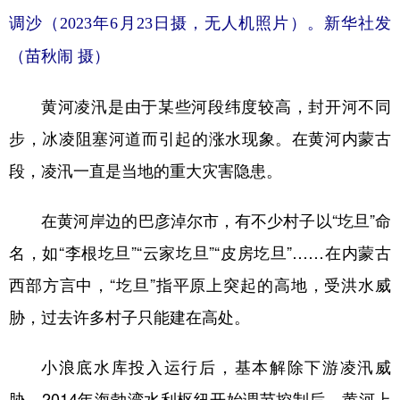
调沙（2023年6月23日摄，无人机照片）。
新华社发
（苗秋闹 摄）
黄河凌汛是由于某些河段纬度较高，封开河不同
步，冰凌阻塞河道而引起的涨水现象。在黄河内蒙古
段，凌汛一直是当地的重大灾害隐患。
在黄河岸边的巴彦淖尔市，有不少村子以“圪旦”命
名，如“李根圪旦”“云家圪旦”“皮房圪旦”……在内蒙古
西部方言中，“圪旦”指平原上突起的高地，受洪水威
胁，过去许多村子只能建在高处。
小浪底水库投入运行后，基本解除下游凌汛威
胁，2014年海勃湾水利枢纽开始调节控制后，黄河上