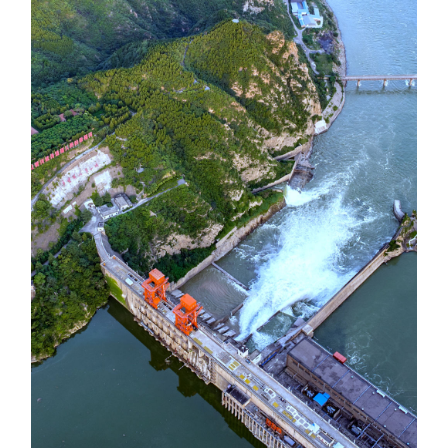
学术中国
乡村振兴
银龄
溯源中国
城市
旅游
能源
会展
彩票
娱乐
时尚
悦读
公益
一带一路
亚太网
上市公司
文化产业
地方频道
北京
天津
河北
山西
辽宁
吉林
上海
江苏
浙江
安徽
福建
江西