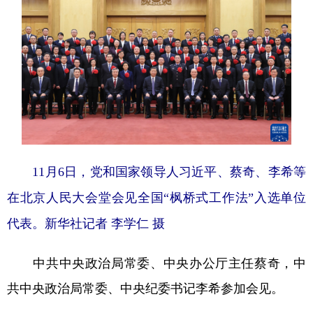
山东
河南
湖北
湖南
广东
广西
海南
重庆
四川
贵州
云南
西藏
陕西
甘肃
青海
宁夏
新疆
内蒙古
黑龙江
11月6日，党和国家领导人习近平、蔡奇、李希等
多语种频道
在北京人民大会堂会见全国“枫桥式工作法”入选单位
English
Español
Français
عربى
代表。新华社记者 李学仁 摄
Русский язык
日本語
한국어
中共中央政治局常委、中央办公厅主任蔡奇，中
Deutsch
Português
共中央政治局常委、中央纪委书记李希参加会见。