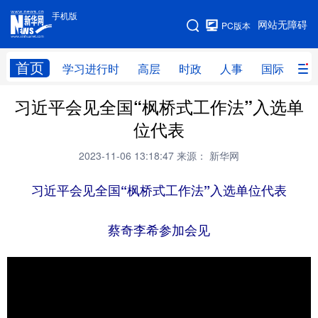
手机版
手机版
网站无障碍
PC版本
网站地图
首页
学习进行时
高层
时政
人事
国际
财
习近平会见全国“枫桥式工作法”入选单
学习进行时
高层
时政
人事
位代表
国际
财经
网评
港澳
2023-11-06 13:18:47
来源： 新华网
台湾
思客智库
全球连线
教育
习近平会见全国“枫桥式工作法”入选单位代表
科技
科创
量子
体育
文化
书画
健康
军事
蔡奇李希参加会见
访谈
视频
图片
政务
法律
中央文件
金融
汽车
食品
人居
信息化
数字经济