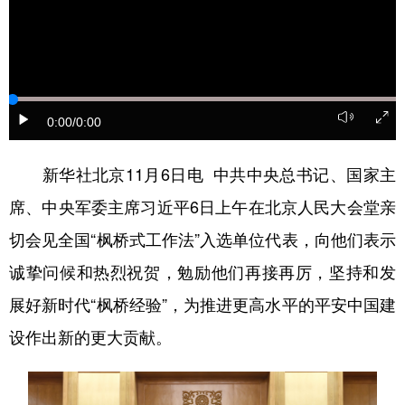
学术中国
乡村振兴
银龄
溯源中国
城市
旅游
能源
会展
彩票
娱乐
时尚
悦读
0:00
/0:00
公益
一带一路
亚太网
上市公司
新华社北京11月6日电 中共中央总书记、国家主
文化产业
席、中央军委主席习近平6日上午在北京人民大会堂亲
切会见全国“枫桥式工作法”入选单位代表，向他们表示
地方频道
诚挚问候和热烈祝贺，勉励他们再接再厉，坚持和发
北京
天津
河北
山西
展好新时代“枫桥经验”，为推进更高水平的平安中国建
辽宁
吉林
上海
江苏
设作出新的更大贡献。
浙江
安徽
福建
江西