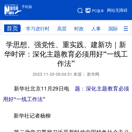
手机版
手机版
网站无障碍
PC版本
网站地图
首页
学习进行时
高层
时政
人事
国际
财
学思想、强党性、重实践、建新功｜新
学习进行时
高层
时政
人事
华时评：深化主题教育必须用好“一线工
国际
财经
网评
港澳
作法”
台湾
思客智库
全球连线
教育
2023-11-29 09:04:51
来源： 新华网
科技
科创
量子
体育
新华社北京11月29日电
题：深化主题教育必须
文化
书画
健康
军事
用好“一线工作法”
访谈
视频
图片
政务
新华社记者杨柳
法律
中央文件
金融
汽车
食品
人居
信息化
数字经济