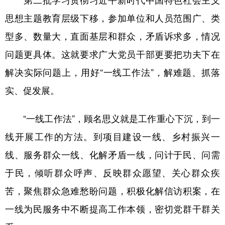
第二批学习贯彻习近平新时代中国特色社会主义
思想主题教育层级下移，参加单位和人员范围广、类
学术中国
乡村振兴
银龄
溯源中国
型多、数量大，直面基层和群众，矛盾诉求多，情况
城市
旅游
能源
会展
问题更具体。这就要求广大党员干部更要把功夫下在
彩票
娱乐
时尚
悦读
解决实际问题上，用好“一线工作法”，解难题、抓落
公益
一带一路
亚太网
上市公司
实、促发展。
文化产业
“一线工作法”，顾名思义就是工作重心下沉，到一
线开展工作的方法。到项目建设一线、乡村振兴一
地方频道
线、服务群众一线、化解矛盾一线，问计于民、问需
北京
天津
河北
山西
于民，倾听群众呼声、反映群众愿望、关心群众疾
辽宁
吉林
上海
江苏
苦，聚焦群众急难愁盼问题，积极化解信访积案，在
浙江
安徽
福建
江西
一线为民服务中不断提高工作本领，密切党群干群关