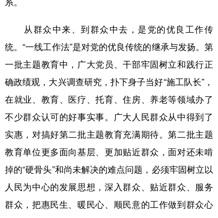
系。
山东
河南
湖北
湖南
广东
广西
海南
重庆
从群众中来、到群众中去，是党的优良工作传
四川
贵州
云南
西藏
统。“一线工作法”是对党的优良传统的继承与发扬。第
一批主题教育中，广大党员、干部牢固树立和践行正
陕西
甘肃
青海
宁夏
确政绩观，大兴调查研究，扑下身子当好“施工队长”，
新疆
内蒙古
黑龙江
在就业、教育、医疗、托育、住房、养老等领域办了
不少群众认可的好事实事。广大人民群众从中得到了
多语种频道
实惠，对搞好第二批主题教育充满期待。第二批主题
English
Español
Français
عربى
教育单位更多面向基层、更加贴近群众，面对还未啃
Русский язык
日本語
한국어
掉的“硬骨头”和尚未解决的难点问题，必须牢固树立以
Deutsch
Português
人民为中心的发展思想，深入群众、贴近群众、服务
群众，把惠民生、暖民心、顺民意的工作做到群众心