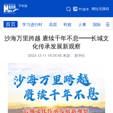
手机版
手机版
网站无障碍
PC版本
网站地图
首页
学习进行时
高层
时政
人事
国际
财
沙海万里跨越 赓续千年不息——长城文
学习进行时
高层
时政
人事
化传承发展新观察
国际
财经
网评
港澳
2023-12-11 18:34:45
来源： 新华社
台湾
思客智库
全球连线
教育
科技
科创
量子
体育
文化
书画
健康
军事
访谈
视频
图片
政务
法律
中央文件
金融
汽车
食品
人居
信息化
数字经济