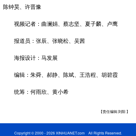
陈钟昊、许晋豫
视频记者：曲澜娟、蔡志坚、夏子麟、卢鹰
报道员：张辰、张晓松、吴茜
海报设计：马发展
编辑：朱舜、郝静、陈斌、王浩程、胡碧霞
统筹：何雨欣、黄小希
【责任编辑:刘阳 】
Copyright © 2000 - 2026 XINHUANET.com All Rights Reserved.