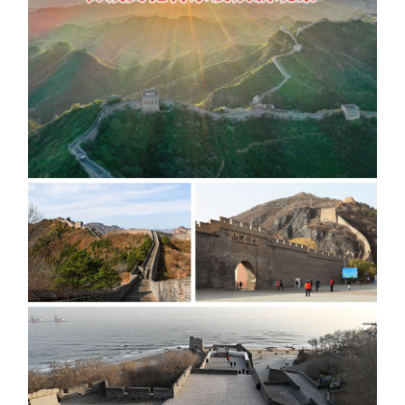
学术中国
乡村振兴
银龄
溯源中国
城市
旅游
能源
会展
彩票
娱乐
时尚
悦读
公益
一带一路
亚太网
上市公司
文化产业
地方频道
北京
天津
河北
山西
辽宁
吉林
上海
江苏
浙江
安徽
福建
江西