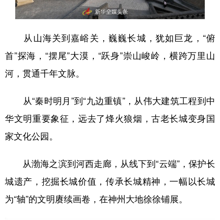
山东
河南
湖北
湖南
广东
广西
海南
重庆
从山海关到嘉峪关，巍巍长城，犹如巨龙，“俯
四川
贵州
云南
西藏
首”探海，“摆尾”大漠，“跃身”崇山峻岭，横跨万里山
陕西
甘肃
青海
宁夏
河，贯通千年文脉。
新疆
内蒙古
黑龙江
从“秦时明月”到“九边重镇”，从伟大建筑工程到中
华文明重要象征，远去了烽火狼烟，古老长城变身国
多语种频道
家文化公园。
English
Español
Français
عربى
从渤海之滨到河西走廊，从线下到“云端”，保护长
Русский язык
日本語
한국어
城遗产，挖掘长城价值，传承长城精神，一幅以长城
Deutsch
Português
为“轴”的文明赓续画卷，在神州大地徐徐铺展。