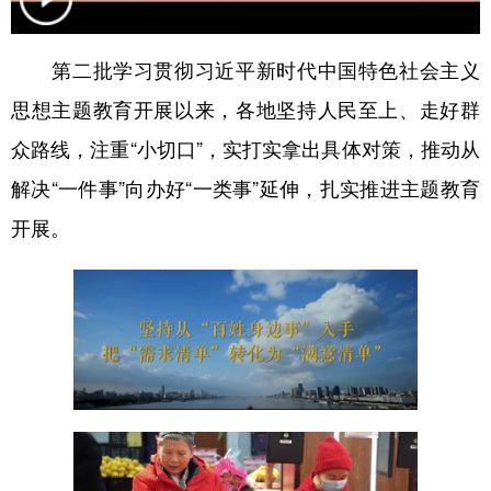
学术中国
乡村振兴
银龄
溯源中国
第二批学习贯彻习近平新时代中国特色社会主义
城市
旅游
能源
会展
思想主题教育开展以来，各地坚持人民至上、走好群
彩票
娱乐
时尚
悦读
众路线，注重“小切口”，实打实拿出具体对策，推动从
公益
一带一路
亚太网
上市公司
解决“一件事”向办好“一类事”延伸，扎实推进主题教育
开展。
文化产业
地方频道
北京
天津
河北
山西
辽宁
吉林
上海
江苏
浙江
安徽
福建
江西