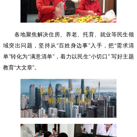
山东
河南
湖北
湖南
广东
广西
海南
重庆
四川
贵州
云南
西藏
各地聚焦解决住房、养老、托育、就业等民生领
陕西
甘肃
青海
宁夏
域突出问题，坚持从“百姓身边事”入手，把“需求清
新疆
内蒙古
黑龙江
单”转化为“满意清单”，着力以民生“小切口” 写好主题
教育“大文章”。
多语种频道
English
Español
Français
عربى
Русский язык
日本語
한국어
Deutsch
Português