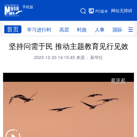
手机版
手机版
网站无障碍
PC版本
网站地图
首页
学习进行时
高层
时政
人事
国际
财
坚持问需于民 推动主题教育见行见效
学习进行时
高层
时政
人事
2023-12-20 14:15:45
来源： 新华社
国际
财经
网评
港澳
台湾
思客智库
全球连线
教育
科技
科创
量子
体育
文化
书画
健康
军事
访谈
视频
图片
政务
法律
中央文件
金融
汽车
食品
人居
信息化
数字经济