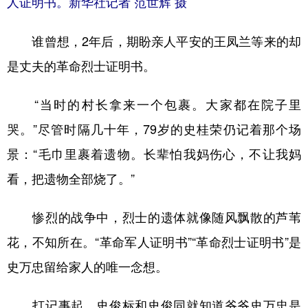
人证明书。新华社记者 范世辉 摄
谁曾想，2年后，期盼亲人平安的王凤兰等来的却
是丈夫的革命烈士证明书。
“当时的村长拿来一个包裹。大家都在院子里
哭。”尽管时隔几十年，79岁的史桂荣仍记着那个场
景：“毛巾里裹着遗物。长辈怕我妈伤心，不让我妈
看，把遗物全部烧了。”
惨烈的战争中，烈士的遗体就像随风飘散的芦苇
花，不知所在。“革命军人证明书”“革命烈士证明书”是
史万忠留给家人的唯一念想。
打记事起，史俊标和史俊同就知道爷爷史万忠是