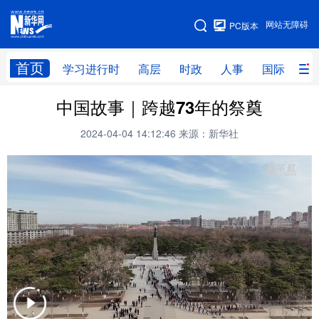
手机版
网站无障碍
PC版本
网站地图
首页
学习进行时
高层
时政
人事
国际
财
中国故事｜跨越73年的祭奠
学习进行时
高层
时政
人事
2024-04-04 14:12:46
来源：新华社
国际
财经
网评
港澳
台湾
思客智库
全球连线
教育
科技
科创
量子
体育
文化
书画
健康
军事
访谈
视频
图片
政务
法律
中央文件
金融
汽车
食品
人居
信息化
数字经济