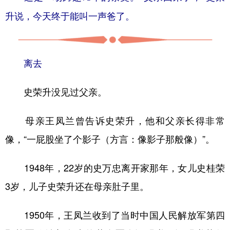
山东
河南
湖北
湖南
升说，今天终于能叫一声爸了。
广东
广西
海南
重庆
四川
贵州
云南
西藏
离去
陕西
甘肃
青海
宁夏
新疆
内蒙古
黑龙江
史荣升没见过父亲。
母亲王凤兰曾告诉史荣升，他和父亲长得非常
多语种频道
像，“一屁股坐了个影子（方言：像影子那般像）”。
English
Español
Français
عربى
1948年，22岁的史万忠离开家那年，女儿史桂荣
Русский язык
日本語
한국어
3岁，儿子史荣升还在母亲肚子里。
Deutsch
Português
1950年，王凤兰收到了当时中国人民解放军第四