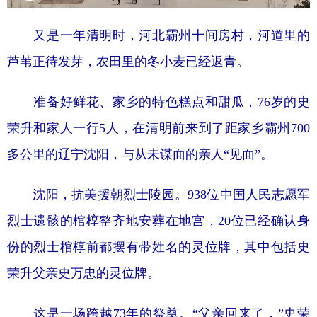
学术中国
乡村振兴
银龄
溯源中国
又是一年清明时，河北霸州十间房村，河道里的
城市
旅游
能源
会展
芦苇正待发芽，农田里的冬小麦已经返青。
彩票
娱乐
时尚
悦读
准备好鲜花、家乡的特色糕点和甜瓜，76岁的史
公益
一带一路
亚太网
上市公司
荣升和家人一行5人，在清明前来到了距家乡霸州700
文化产业
多公里的辽宁沈阳，与从未谋面的亲人“见面”。
沈阳，抗美援朝烈士陵园。938位中国人民志愿军
地方频道
烈士遗骸的棺椁整齐地安葬在地宫，20位已经确认身
北京
天津
河北
山西
份的烈士棺椁前都摆有带姓名的灵位牌，其中包括史
辽宁
吉林
上海
江苏
荣升父亲史万忠的灵位牌。
浙江
安徽
福建
江西
这是一场跨越73年的祭奠。“父亲回来了，”史荣