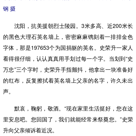
钢 摄
沈阳，抗美援朝烈士陵园。3米多高、近200米长
的黑色大理石英名墙上，密密麻麻镌刻着一排排金色
字体，那是197653个为国捐躯的英名。史荣升一家人
看得很仔细，认认真真用手划过每一个字。当划到“史
万忠”三个字时，史荣升手指颤抖，他拿出一块准备好
的红布，反复擦拭着英名墙上父亲的名字，许久未出
声。
默哀，鞠躬，敬酒。“现在家里生活挺好，您在这
里安息吧。您回国了，我们就能经常来祭奠您。”史荣
升向父亲倾诉着近况。