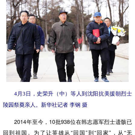
4月3日，史荣升（中）等人到沈阳抗美援朝烈士
陵园祭奠亲人。新华社记者 李钢 摄
2014年至今，10批938位在韩志愿军烈士遗骸已
回到祖国。为了让英雄从“回国”到“回家”，从“无