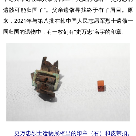
遗骸可能归国了”。父亲遗骸寻找终于有了眉目。原
来，2021年与第八批在韩中国人民志愿军烈士遗骸一
同归国的遗物中，有一枚刻有“史万忠”名字的印章。
史万忠烈士遗物展柜里的印章（右）和皮带扣。