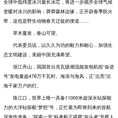
全球中低纬度冰川最长冰芯，将进一步揭开全球气候
变暖对冰川的影响；莽莽森林边缘，正开辟春季防火
带，这也是野生动物春天迁徙的便道……
草木蔓发，春山可望。
代表委员说，以久久为功的毅力和耐心，加强生
态文明建设，美丽中国充满希望。
浙江舟山，我国首台兆瓦级潮流能发电机组“奋进
号”发电量超478万千瓦时。海浪与海风，正“点亮”沿
海千家万户的灯。
珠江口，世界上唯一具备11000米超深水钻探能
力的大洋钻探船“梦想”号，正忙着为即将到来的首航
深海作准备；“探索一号”科考船正搭载“奋斗者”号载人