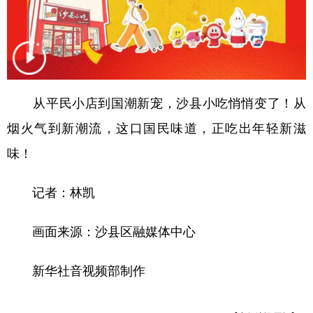
山东
河南
湖北
湖南
广东
广西
海南
重庆
四川
贵州
云南
西藏
陕西
甘肃
青海
宁夏
从平民小店到国潮新宠，沙县小吃悄悄变了！从
新疆
内蒙古
黑龙江
烟火气到新潮流，这口国民味道，正吃出年轻新滋
味！
多语种频道
记者：林凯
English
Español
Français
عربى
画面来源：沙县区融媒体中心
Русский язык
日本語
한국어
Deutsch
Português
新华社音视频部制作