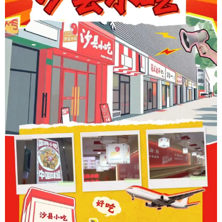
学术中国
乡村振兴
银龄
溯源中国
城市
旅游
能源
会展
彩票
娱乐
时尚
悦读
公益
一带一路
亚太网
上市公司
文化产业
地方频道
北京
天津
河北
山西
辽宁
吉林
上海
江苏
浙江
安徽
福建
江西