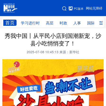
手机版
网站无障碍
PC版本
网站地图
首页
学习进行时
高层
时政
人事
国际
财
秀我中国丨从平民小店到国潮新宠，沙
学习进行时
高层
时政
人事
县小吃悄悄变了！
国际
财经
网评
港澳
2025-07-08 10:45:13
来源：新华社
台湾
思客智库
全球连线
教育
科技
科创
量子
体育
文化
书画
健康
军事
访谈
视频
图片
政务
法律
中央文件
金融
汽车
食品
人居
信息化
数字经济