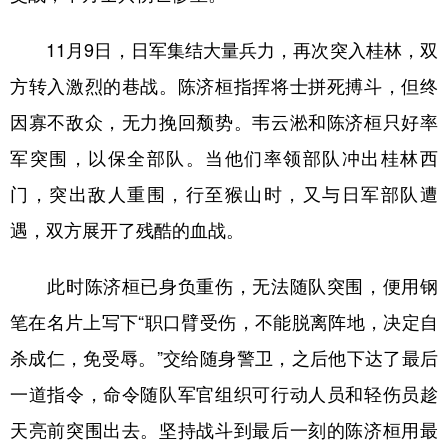
11月9日，日军集结大量兵力，再次突入桂林，双
方转入激烈的巷战。陈济桓指挥将士拼死搏斗，但终
因寡不敌众，无力挽回颓势。韦云淞和陈济桓只好率
军突围，以保全部队。当他们率领部队冲出桂林西
门，突出敌人重围，行至猴山时，又与日军部队遭
遇，双方展开了残酷的血战。
此时陈济桓已身负重伤，无法随队突围，便用钢
笔在名片上写下“职口臂受伤，不能脱离阵地，决定自
杀成仁，免受辱。”交给随身警卫，之后他下达了最后
一道指令，命令随队军官组织可行动人员和轻伤员趁
天亮前突围出去。坚持战斗到最后一刻的陈济桓用最