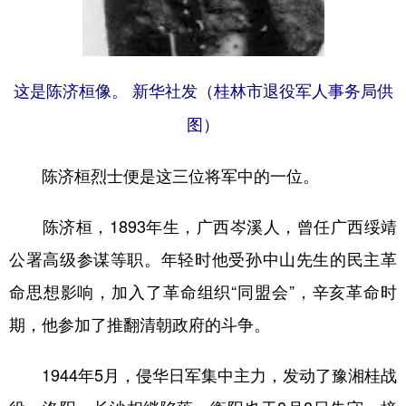
山东
河南
湖北
湖南
广东
广西
海南
重庆
四川
贵州
云南
西藏
这是陈济桓像。 新华社发（桂林市退役军人事务局供
陕西
甘肃
青海
宁夏
图）
新疆
内蒙古
黑龙江
陈济桓烈士便是这三位将军中的一位。
多语种频道
陈济桓，1893年生，广西岑溪人，曾任广西绥靖
公署高级参谋等职。年轻时他受孙中山先生的民主革
English
Español
Français
عربى
命思想影响，加入了革命组织“同盟会”，辛亥革命时
Русский язык
日本語
한국어
期，他参加了推翻清朝政府的斗争。
Deutsch
Português
1944年5月，侵华日军集中主力，发动了豫湘桂战