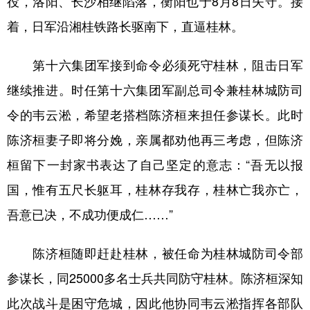
役，洛阳、长沙相继陷落，衡阳也于8月8日失守。接
着，日军沿湘桂铁路长驱南下，直逼桂林。
第十六集团军接到命令必须死守桂林，阻击日军
继续推进。时任第十六集团军副总司令兼桂林城防司
令的韦云淞，希望老搭档陈济桓来担任参谋长。此时
陈济桓妻子即将分娩，亲属都劝他再三考虑，但陈济
桓留下一封家书表达了自己坚定的意志：“吾无以报
国，惟有五尺长躯耳，桂林存我存，桂林亡我亦亡，
吾意已决，不成功便成仁……”
陈济桓随即赶赴桂林，被任命为桂林城防司令部
参谋长，同25000多名士兵共同防守桂林。陈济桓深知
此次战斗是困守危城，因此他协同韦云淞指挥各部队