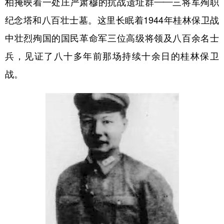
柏掩映着一处庄严肃穆的抗战遗址群——三将军殉职
纪念塔和八百壮士墓。这里长眠着1944年桂林保卫战
学术中国
乡村振兴
银龄
溯源中国
中壮烈殉国的国民革命军三位高级将领及八百余名士
城市
旅游
能源
会展
兵，见证了八十多年前那场持续十余日的桂林保卫
彩票
娱乐
时尚
悦读
战。
公益
一带一路
亚太网
上市公司
文化产业
地方频道
北京
天津
河北
山西
辽宁
吉林
上海
江苏
浙江
安徽
福建
江西