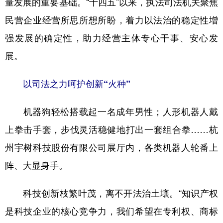
量发展的重要基础。“十四五”以来，执法司法机关聚焦
民营企业经营所思所想所盼，着力以法治的稳定性增
学术中国
乡村振兴
银龄
溯源中国
强发展的确定性，助力经营主体专心干事、安心发
城市
旅游
能源
会展
展。
彩票
娱乐
时尚
悦读
公益
一带一路
亚太网
上市公司
以司法之力呵护创新“火种”
文化产业
机器狗轻松搭载起一名成年男性；人形机器人戴
上拳击手套，步伐灵活稳健地打出一套组合拳……杭
地方频道
州宇树科技股份有限公司展厅内，各类机器人轮番上
北京
天津
河北
山西
阵、大显身手。
辽宁
吉林
上海
江苏
科技创新枝繁叶茂，离不开法治土壤。“知识产权
浙江
安徽
福建
江西
是科技企业的核心竞争力，我们希望在专利权、商标