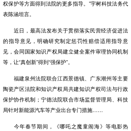
山东
河南
湖北
湖南
权保护等方面得到法院的更多指导。”宇树科技法务代
表陈涵坦言。
广东
广西
海南
重庆
四川
贵州
云南
西藏
近日，最高法发布关于贯彻落实民营经济促进法
陕西
甘肃
青海
宁夏
的指导意见，明确研究制定惩罚性赔偿适用指导意
新疆
内蒙古
黑龙江
见，会同国家知识产权局建立健全案件审理协同机制
等，让“真创新”得到“强保护”。
多语种频道
福建泉州法院联合江西景德镇、广东潮州等主要
English
Español
Français
عربى
陶瓷产区法院和知识产权局共建知识产权司法与行政
Русский язык
日本語
한국어
保护协作机制；宁德法院联合市场监督管理局、科技
局针对新能源汽车等产业出台专门措施……
Deutsch
Português
今年春节期间，《哪吒之魔童闹海》等电影热