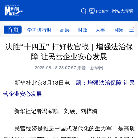
手机版
网站无障碍
PC版本
网站地图
首页
学习进行时
高层
时政
人事
国际
财
决胜“十四五” 打好收官战｜增强法治保
学习进行时
高层
时政
人事
障 让民营企业安心发展
国际
财经
网评
港澳
2025-08-18 23:07:57
来源：新华网
台湾
思客智库
全球连线
教育
新华社北京8月18日电
题：增强法治保障 让民
科技
科创
量子
体育
营企业安心发展
文化
书画
健康
军事
新华社记者冯家顺、刘硕、刘梓漪
访谈
视频
图片
政务
法律
中央文件
金融
汽车
民营经济是推进中国式现代化的生力军，是高质
食品
人居
信息化
数字经济