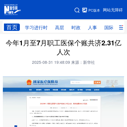
手机版
网站无障碍
PC版本
网站地图
首页
学习进行时
高层
时政
人事
国际
财
今年1月至7月职工医保个账共济2.31亿
学习进行时
高层
时政
人事
人次
国际
财经
网评
港澳
2025-08-31 19:48:09
来源：新华社
台湾
思客智库
全球连线
教育
科技
科创
量子
体育
文化
书画
健康
军事
访谈
视频
图片
政务
法律
中央文件
金融
汽车
食品
人居
信息化
数字经济