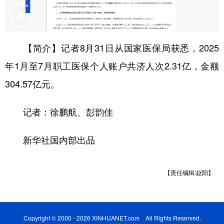
学术中国
乡村振兴
银龄
溯源中国
城市
旅游
能源
会展
【简介】记者8月31日从国家医保局获悉，2025
彩票
娱乐
时尚
悦读
年1月至7月职工医保个人账户共济人次2.31亿，金额
公益
一带一路
亚太网
上市公司
304.57亿元。
文化产业
记者：徐鹏航、彭韵佳
新华社国内部出品
地方频道
北京
天津
河北
山西
【责任编辑:赵阳】
辽宁
吉林
上海
江苏
浙江
安徽
福建
江西
Copyright © 2000 - 2026 XINHUANET.com All Rights Reserved.