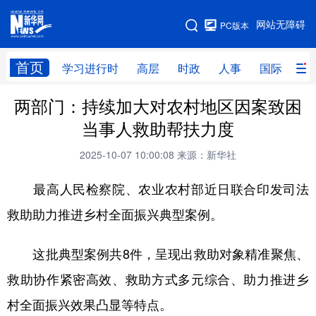
手机版
网站无障碍
PC版本
网站地图
首页
学习进行时
高层
时政
人事
国际
财
两部门：持续加大对农村地区因案致困
学习进行时
高层
时政
人事
当事人救助帮扶力度
国际
财经
网评
港澳
2025-10-07 10:00:08
来源：新华社
台湾
思客智库
全球连线
教育
最高人民检察院、农业农村部近日联合印发司法
科技
科创
量子
体育
救助助力推进乡村全面振兴典型案例。
文化
书画
健康
军事
这批典型案例共8件，呈现出救助对象精准聚焦、
访谈
视频
图片
政务
救助协作紧密高效、救助方式多元综合、助力推进乡
法律
中央文件
金融
汽车
村全面振兴效果凸显等特点。
食品
人居
信息化
数字经济