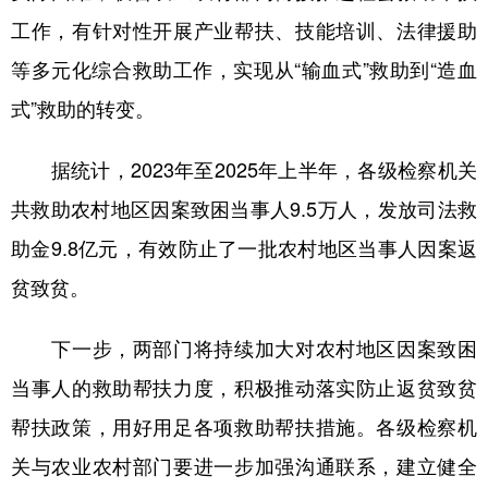
山东
河南
湖北
湖南
工作，有针对性开展产业帮扶、技能培训、法律援助
广东
广西
海南
重庆
等多元化综合救助工作，实现从“输血式”救助到“造血
四川
贵州
云南
西藏
式”救助的转变。
陕西
甘肃
青海
宁夏
据统计，2023年至2025年上半年，各级检察机关
新疆
内蒙古
黑龙江
共救助农村地区因案致困当事人9.5万人，发放司法救
助金9.8亿元，有效防止了一批农村地区当事人因案返
多语种频道
贫致贫。
English
Español
Français
عربى
下一步，两部门将持续加大对农村地区因案致困
Русский язык
日本語
한국어
当事人的救助帮扶力度，积极推动落实防止返贫致贫
Deutsch
Português
帮扶政策，用好用足各项救助帮扶措施。各级检察机
关与农业农村部门要进一步加强沟通联系，建立健全