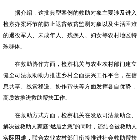
据介绍，这批典型案例的救助对象主要涉及进入
学术中国
乡村振兴
银龄
溯源中国
检察办案环节的防止返贫致贫监测对象以及生活困难
城市
旅游
能源
会展
的退役军人、未成年人、残疾人、妇女等农村地区特
彩票
娱乐
时尚
悦读
殊群体。
公益
一带一路
亚太网
上市公司
在救助协作方面，检察机关与农业农村部门建立
文化产业
健全司法救助助力推进乡村全面振兴工作平台，在信
息共享、线索移送、协作帮扶等方面发挥各自优势，
地方频道
高质效推进救助帮扶工作。
北京
天津
河北
山西
在救助方式方面，检察机关在发放司法救助金、
辽宁
吉林
上海
江苏
解决被救助人家庭“燃眉之急”的同时，还结合被救助人
浙江
安徽
福建
江西
实际困难，联合农业农村部门衔接推进社会救助帮扶